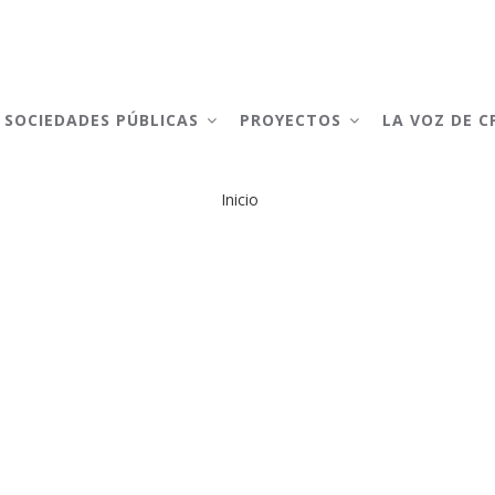
AIN
AVIGATION
SOCIEDADES PÚBLICAS
PROYECTOS
LA VOZ DE 
Inicio
Sobrescribir
enlaces
de
ayuda
a
la
navegación