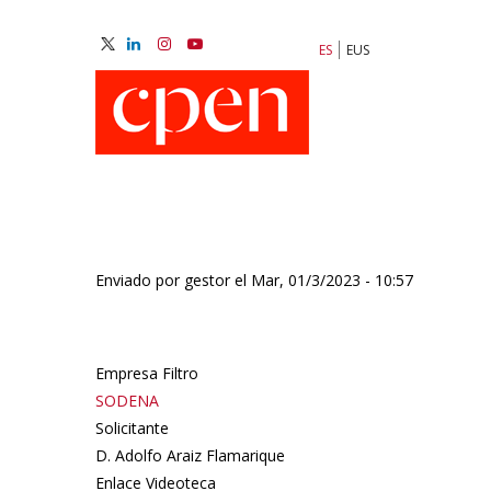
Pasar
al
ES
EUS
contenido
M
principal
N
Enviado por
gestor
el
Mar, 01/3/2023 - 10:57
Empresa Filtro
SODENA
Solicitante
D. Adolfo Araiz Flamarique
Enlace Videoteca