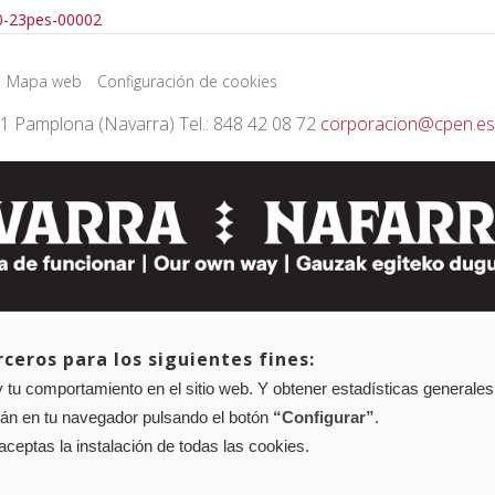
0-23pes-00002
Mapa web
Configuración de cookies
01 Pamplona (Navarra) Tel.: 848 42 08 72
corporacion@cpen.es
ceros para los siguientes fines:
 tu comportamiento en el sitio web. Y obtener estadísticas generales
rán en tu navegador pulsando el botón
“Configurar”
.
 aceptas la instalación de todas las cookies.