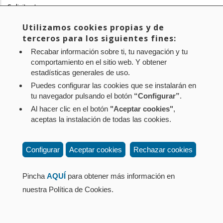
Solicitante
la
Dª Cristina Ibarrola Guillén
Utilizamos cookies propias y de
navegación
Enlace Videoteca
terceros para los siguientes fines:
https://www.parlamentodenavarra.es/es/expedientes/10-22pes-
Recabar información sobre ti, tu navegación y tu
00622
comportamiento en el sitio web. Y obtener
estadísticas generales de uso.
Aviso legal
Política de privacidad
Política de cookies
Puedes configurar las cookies que se instalarán en
tu navegador pulsando el botón
“Configurar”
.
Mapa web
Configuración de cookies
Al hacer clic en el botón
"Aceptar cookies"
,
Contacto
: Paseo de Sarasate nº 38, 2º Dcha - 31001
aceptas la instalación de todas las cookies.
Pamplona (Navarra) Tel.: 848 42 08 72
corporacion@cpen.es
Configurar
Aceptar cookies
Rechazar cookies
Pincha
AQUÍ
para obtener más información en
nuestra Política de Cookies.