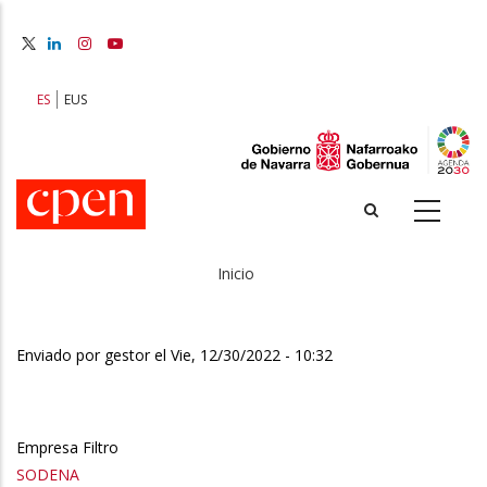
Pasar
al
contenido
principal
ES
EUS
Inicio
Sobrescribir
enlaces
Enviado por
gestor
el
Vie, 12/30/2022 - 10:32
de
ayuda
Empresa Filtro
a
SODENA