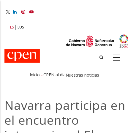
Pasar
al
contenido
principal
ES
EUS
-
Inicio
CPEN al día
Nuestras noticias
Sobrescribir
enlaces
Navarra participa en
de
el encuentro
ayuda
a