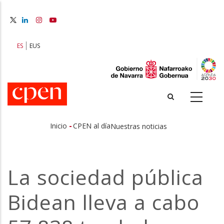
Pasar
al
contenido
principal
ES
EUS
-
Inicio
CPEN al día
Nuestras noticias
Sobrescribir
enlaces
La sociedad pública
de
Bidean lleva a cabo
ayuda
a