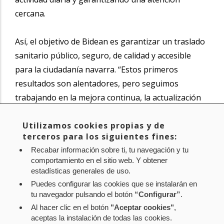
cercana.
Así, el objetivo de Bidean es garantizar un traslado
sanitario público, seguro, de calidad y accesible
para la ciudadanía navarra. “Estos primeros
resultados son alentadores, pero seguimos
trabajando en la mejora continua, la actualización
tecnológica y el refuerzo del acompañamiento a
pacientes y profesionales”, subraya Alberto
Utilizamos cookies propias y de
terceros para los siguientes fines:
Lafuente, director gerente de la sociedad.
Recabar información sobre ti, tu navegación y tu
comportamiento en el sitio web. Y obtener
Noticia original de
www.navarra.es
estadísticas generales de uso.
Puedes configurar las cookies que se instalarán en
tu navegador pulsando el botón
“Configurar”
.
Al hacer clic en el botón
"Aceptar cookies"
,
Aviso legal
Política de privacidad
Política de cookies
aceptas la instalación de todas las cookies.