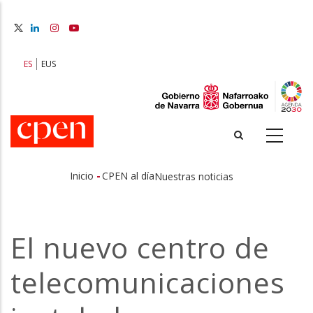
Pasar
al
contenido
principal
ES
EUS
-
Inicio
CPEN al día
Nuestras noticias
Sobrescribir
enlaces
El nuevo centro de
de
telecomunicaciones
ayuda
a