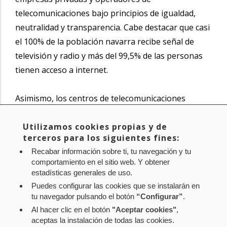
telecomunicaciones bajo principios de igualdad,
neutralidad y transparencia. Cabe destacar que casi
el 100% de la población navarra recibe señal de
televisión y radio y más del 99,5% de las personas
tienen acceso a internet.
Asimismo, los centros de telecomunicaciones
facilitan la prestación de servicios como la
televisión local y la televisión digital terrestre (TDT)
Utilizamos cookies propias y de
terceros para los siguientes fines:
de manera gratuita en toda Navarra.
Recabar información sobre ti, tu navegación y tu
comportamiento en el sitio web. Y obtener
Noticia original de
www.navarra.es
estadísticas generales de uso.
Puedes configurar las cookies que se instalarán en
tu navegador pulsando el botón
“Configurar”
.
Al hacer clic en el botón
"Aceptar cookies"
,
Aviso legal
Política de privacidad
Política de cookies
aceptas la instalación de todas las cookies.