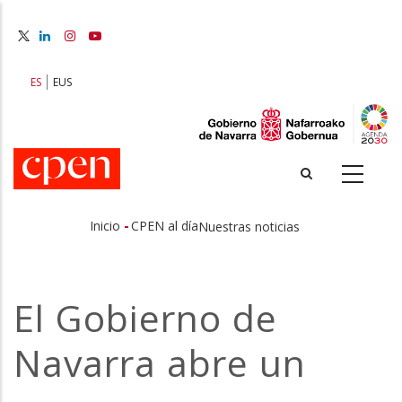
Pasar
al
contenido
principal
ES
EUS
-
Inicio
CPEN al día
Nuestras noticias
Sobrescribir
enlaces
El Gobierno de
de
Navarra abre un
ayuda
a