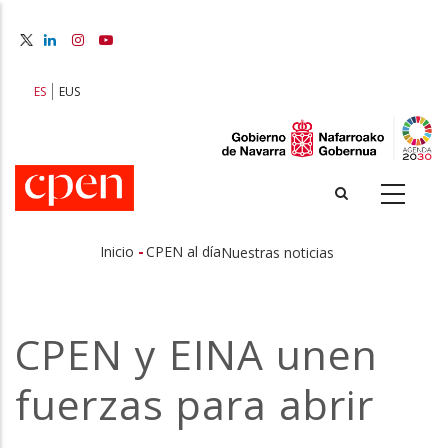
Pasar
al
contenido
principal
ES
EUS
-
Inicio
CPEN al día
Nuestras noticias
Sobrescribir
enlaces
CPEN y EINA unen
de
fuerzas para abrir
ayuda
a