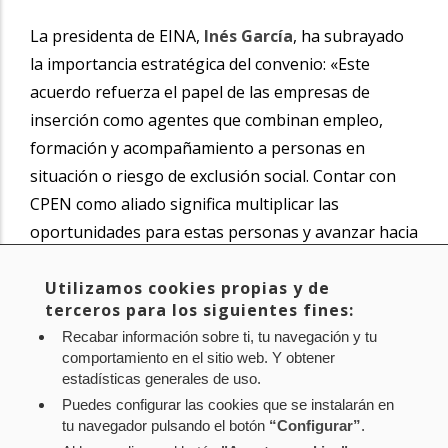
La presidenta de EINA,
Inés García
, ha subrayado
la importancia estratégica del convenio: «Este
acuerdo refuerza el papel de las empresas de
inserción como agentes que combinan empleo,
formación y acompañamiento a personas en
situación o riesgo de exclusión social. Contar con
CPEN como aliado significa multiplicar las
oportunidades para estas personas y avanzar hacia
una Navarra más justa y cohesionada».
Utilizamos cookies propias y de
terceros para los siguientes fines:
Como cierre del acto, se ha procedido a la firma del
Recabar información sobre ti, tu navegación y tu
convenio por parte del director general de CPEN y
comportamiento en el sitio web. Y obtener
la presidenta de EINA.
estadísticas generales de uso.
Puedes configurar las cookies que se instalarán en
tu navegador pulsando el botón
“Configurar”
.