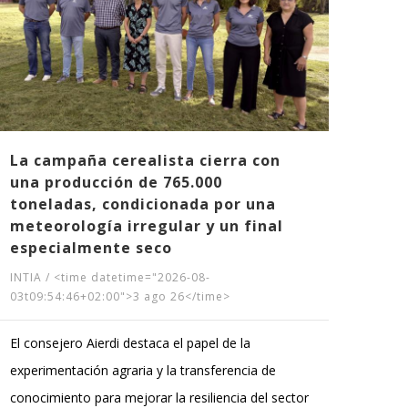
de 
INTIA
03t09
Se tr
estra
Trans
La campaña cerealista cierra con
una producción de 765.000
Agua
toneladas, condicionada por una
meteorología irregular y un final
especialmente seco
INTIA
/
<time datetime="2026-08-
03t09:54:46+02:00">3 ago 26</time>
El consejero Aierdi destaca el papel de la
experimentación agraria y la transferencia de
conocimiento para mejorar la resiliencia del sector