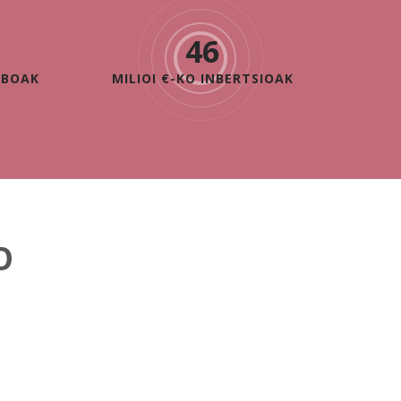
46
IBOAK
MILIOI €-KO INBERTSIOAK
O