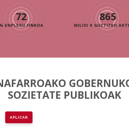
72
865
% ENPLEGU FINKOA
MILIOI € GUZTIZKO AKT
NAFARROAKO GOBERNUK
SOZIETATE PUBLIKOAK