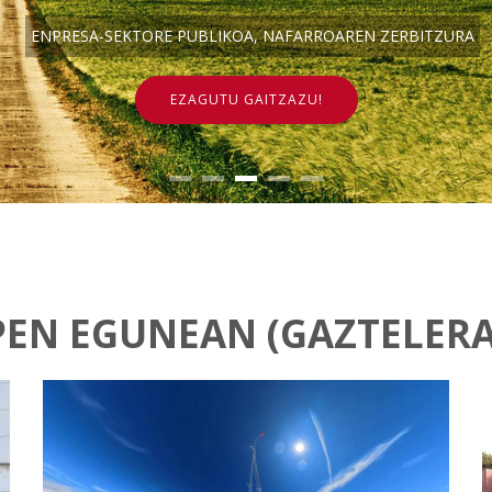
ENPRESA-SEKTORE PUBLIKOA, NAFARROAREN ZERBITZURA
EZAGUTU GAITZAZU!
PEN EGUNEAN (GAZTELERA