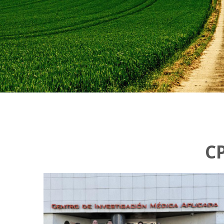
C
6
e