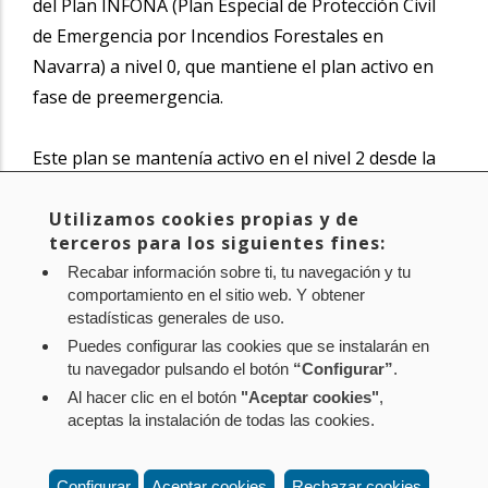
del Plan INFONA (Plan Especial de Protección Civil
de Emergencia por Incendios Forestales en
Navarra) a nivel 0, que mantiene el plan activo en
fase de preemergencia.
Este plan se mantenía activo en el nivel 2 desde la
tarde del jueves, a consecuencia del tensionamiento
de los equipos de emergencia y protección civil
Utilizamos cookies propias y de
terceros para los siguientes fines:
debido a este incendio.
Recabar información sobre ti, tu navegación y tu
comportamiento en el sitio web. Y obtener
Noticia original de
www.navarra.es
estadísticas generales de uso.
Puedes configurar las cookies que se instalarán en
tu navegador pulsando el botón
“Configurar”
.
Al hacer clic en el botón
"Aceptar cookies"
,
Aviso legal
Política de privacidad
Política de cookies
aceptas la instalación de todas las cookies.
Mapa web
Configuración de cookies
Contacto
: Paseo de Sarasate nº 38, 2º Dcha - 31001
Configurar
Aceptar cookies
Rechazar cookies