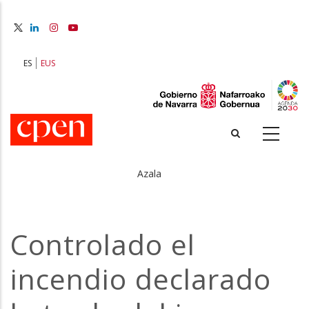
Skip
to
main
content
ES
EUS
Azala
Breadcrumb
Controlado el
incendio declarado