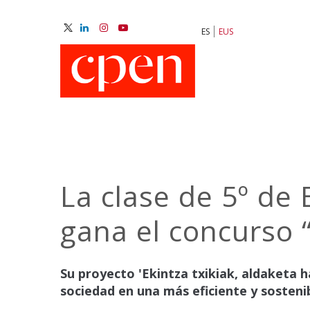
Skip
to
ES
EUS
main
M
content
N
La clase de 5º de
gana el concurso 
Su proyecto 'Ekintza txikiak, aldaketa 
sociedad en una más eficiente y sosteni