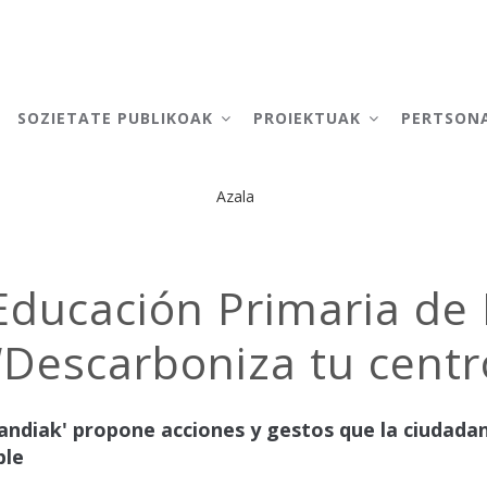
AIN
AVIGATION
SOZIETATE PUBLIKOAK
PROIEKTUAK
PERTSON
Azala
Breadcrumb
 Educación Primaria de 
“Descarboniza tu centr
handiak' propone acciones y gestos que la ciudadan
ble