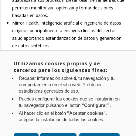
adaptadas a sus procesos. Desarrollan herramientas que
permiten monitorizar, optimizar y tomar decisiones
basadas en datos.
Mirror Health. Inteligencia artificial e ingeniería de datos
dirigidos principalmente a ensayos clínicos del sector
salud aportando estandarización de datos y generación
de datos sintéticos.
Sowify. Plataforma de inteligencia artificial para
agricultura, que ayuda a producir mejor, gastar menos y
Utilizamos cookies propias y de
decidir con más precisión.
terceros para los siguientes fines:
Recabar información sobre ti, tu navegación y tu
comportamiento en el sitio web. Y obtener
Noticia original de
www.navarra.es
estadísticas generales de uso.
Puedes configurar las cookies que se instalarán en
tu navegador pulsando el botón
“Configurar”
.
Al hacer clic en el botón
"Aceptar cookies"
,
Aviso legal
Política de privacidad
Política de cookies
aceptas la instalación de todas las cookies.
Mapa web
Configuración de cookies