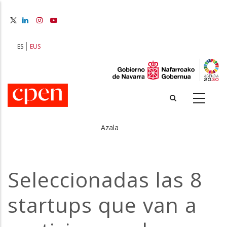
Skip
to
main
content
ES
EUS
Azala
Breadcrumb
Seleccionadas las 8
startups que van a