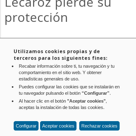
Lecároz pierde su
protección
CEIN
/
29 de apirila de 2026
Utilizamos cookies propias y de
terceros para los siguientes fines:
Recabar información sobre ti, tu navegación y tu
comportamiento en el sitio web. Y obtener
El Diario Vasco
estadísticas generales de uso.
Puedes configurar las cookies que se instalarán en
tu navegador pulsando el botón
“Configurar”
.
Al hacer clic en el botón
"Aceptar cookies"
,
Aviso legal
Política de privacidad
Política de cookies
aceptas la instalación de todas las cookies.
Mapa web
Configuración de cookies
Contacto
: Paseo de Sarasate nº 38, 2º Dcha - 31001
Configurar
Aceptar cookies
Rechazar cookies
Pamplona (Navarra) Tel.: 848 42 08 72