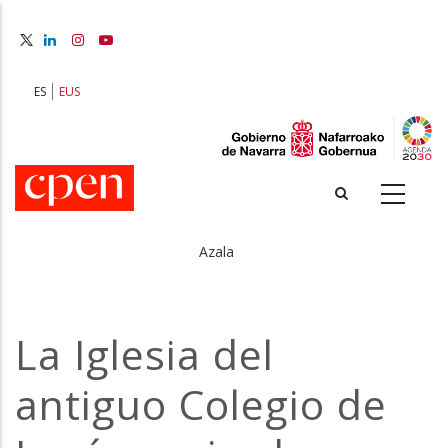
Skip
to
main
content
ES
EUS
Azala
Breadcrumb
La Iglesia del
antiguo Colegio de