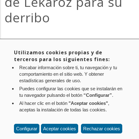
de Lekaroz para su
derribo
CEIN
/
28 de apirila de 2026
Utilizamos cookies propias y de
terceros para los siguientes fines:
Recabar información sobre ti, tu navegación y tu
comportamiento en el sitio web. Y obtener
Diario de Navarra
estadísticas generales de uso.
Puedes configurar las cookies que se instalarán en
tu navegador pulsando el botón
“Configurar”
.
Al hacer clic en el botón
"Aceptar cookies"
,
Aviso legal
Política de privacidad
Política de cookies
aceptas la instalación de todas las cookies.
Mapa web
Configuración de cookies
Contacto
: Paseo de Sarasate nº 38, 2º Dcha - 31001
Configurar
Aceptar cookies
Rechazar cookies
Pamplona (Navarra) Tel.: 848 42 08 72