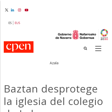
Skip
to
main
content
ES
EUS
Azala
Breadcrumb
Baztan desprotege
la iglesia del colegio