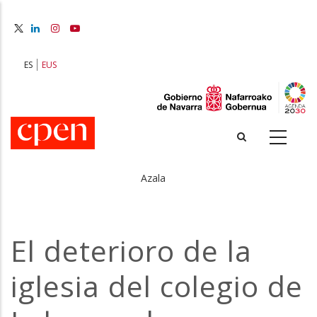
Skip
to
main
content
ES
EUS
Azala
Breadcrumb
El deterioro de la
iglesia del colegio de