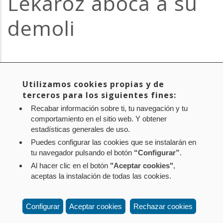
Lekaroz aboca a su
demoli
CEIN
/
18 de apirila de 2026
Utilizamos cookies propias y de
terceros para los siguientes fines:
Recabar información sobre ti, tu navegación y tu
comportamiento en el sitio web. Y obtener
Diario de Navarra
estadísticas generales de uso.
Puedes configurar las cookies que se instalarán en
tu navegador pulsando el botón
“Configurar”
.
Al hacer clic en el botón
"Aceptar cookies"
,
Aviso legal
Política de privacidad
Política de cookies
aceptas la instalación de todas las cookies.
Mapa web
Configuración de cookies
Contacto
: Paseo de Sarasate nº 38, 2º Dcha - 31001
Configurar
Aceptar cookies
Rechazar cookies
Pamplona (Navarra) Tel.: 848 42 08 72