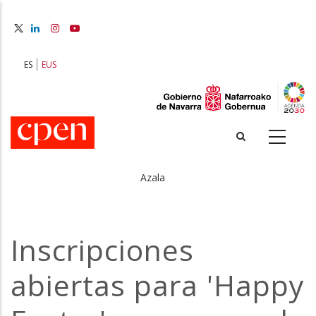
Skip
to
main
content
ES
EUS
Azala
Breadcrumb
Inscripciones
abiertas para 'Happy