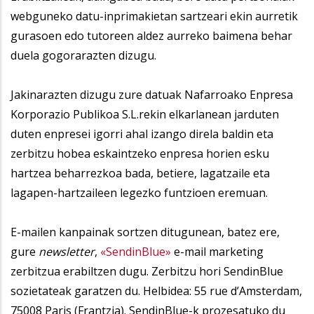
webguneko datu-inprimakietan sartzeari ekin aurretik
gurasoen edo tutoreen aldez aurreko baimena behar
duela gogorarazten dizugu.
Jakinarazten dizugu zure datuak Nafarroako Enpresa
Korporazio Publikoa S.L.rekin elkarlanean jarduten
duten enpresei igorri ahal izango direla baldin eta
zerbitzu hobea eskaintzeko enpresa horien esku
hartzea beharrezkoa bada, betiere, lagatzaile eta
lagapen-hartzaileen legezko funtzioen eremuan.
E-mailen kanpainak sortzen ditugunean, batez ere,
gure
newsletter
,
«SendinBlue»
e-mail marketing
zerbitzua erabiltzen dugu. Zerbitzu hori SendinBlue
sozietateak garatzen du. Helbidea: 55 rue d’Amsterdam,
75008 Paris (Frantzia). SendinBlue-k prozesatuko du