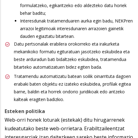
formulatzeko, egikaritzeko edo aldezteko datu horiek
behar baditu;
Interesdunak tratamenduaren aurka egin badu, NEKPren
arrazoi legitimoak interesdunaren arrazoien gainetik
dauden egiaztatu bitartean.
Datu pertsonalak erabilera orokorreko eta irakurketa
mekanikoko formatu egituratuan jasotzeko eskubidea eta
beste arduradun bati bidaltzeko eskubidea, tratamendua
bitarteko automatizatuen bidez egiten bada.
Tratamendu automatizatu batean soilik oinarrituta dagoen
erabaki baten objektu ez izateko eskubidea, profilak egitea
barne, baldin eta horrek ondorio juridikoak edo antzeko
kalteak eragiten badizkio.
Esteken politika
Web-orri honek loturak (estekak) ditu hirugarrenek
kudeatutako beste web-orrietara. Erabiltzaileentzat
interesgarriak izan daitezkeen sareko beste informazio