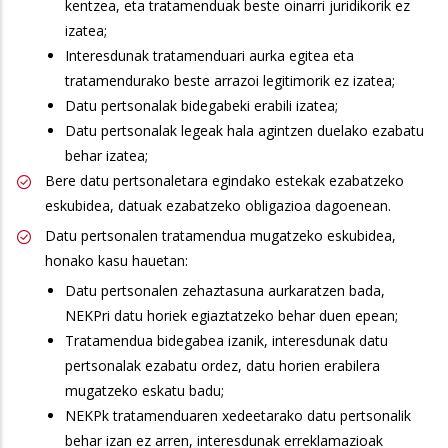
kentzea, eta tratamenduak beste oinarri juridikorik ez
izatea;
Interesdunak tratamenduari aurka egitea eta
tratamendurako beste arrazoi legitimorik ez izatea;
Datu pertsonalak bidegabeki erabili izatea;
Datu pertsonalak legeak hala agintzen duelako ezabatu
behar izatea;
Bere datu pertsonaletara egindako estekak ezabatzeko
eskubidea, datuak ezabatzeko obligazioa dagoenean.
Datu pertsonalen tratamendua mugatzeko eskubidea,
honako kasu hauetan:
Datu pertsonalen zehaztasuna aurkaratzen bada,
NEKPri datu horiek egiaztatzeko behar duen epean;
Tratamendua bidegabea izanik, interesdunak datu
pertsonalak ezabatu ordez, datu horien erabilera
mugatzeko eskatu badu;
NEKPk tratamenduaren xedeetarako datu pertsonalik
behar izan ez arren, interesdunak erreklamazioak