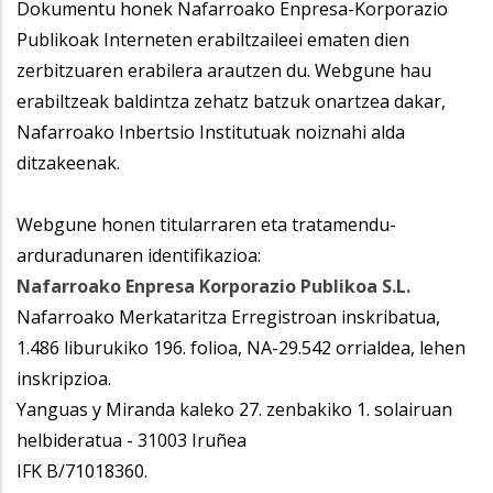
Dokumentu honek Nafarroako Enpresa-Korporazio
Publikoak Interneten erabiltzaileei ematen dien
zerbitzuaren erabilera arautzen du. Webgune hau
erabiltzeak baldintza zehatz batzuk onartzea dakar,
Nafarroako Inbertsio Institutuak noiznahi alda
ditzakeenak.
Webgune honen titularraren eta tratamendu-
arduradunaren identifikazioa:
Nafarroako Enpresa Korporazio Publikoa S.L.
Nafarroako Merkataritza Erregistroan inskribatua,
1.486 liburukiko 196. folioa, NA-29.542 orrialdea, lehen
inskripzioa.
Yanguas y Miranda kaleko 27. zenbakiko 1. solairuan
helbideratua - 31003 Iruñea
IFK B/71018360.