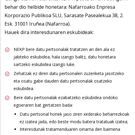
behar dio helbide honetara: Nafarroako Enpresa
Korporazio Publikoa SLU, Sarasate Pasealekua 38, 2.
Esk. 31001 Iruñea (Nafarroa).
Hauek dira interesdunaren eskubideak:
NEKP bere datu pertsonalak tratatzen ari den ala ez
jakiteko eskubidea; hala izango balitz, datu horietara
sartzeko eskubidea izango luke.
Zehatzak ez diren datu pertsonalen zuzenketa jasotzeko
eta osatu gabe dauden datu pertsonalak osatzeko
eskubidea.
Bere datu pertsonalak ezabatzeko eskubidea ondoko
egoeraren bat gertatzen bada:
Datu pertsonal horiek jaso ziren xederako beharrezkoak
ez izatea jada, edo beste modu batera tratatuak izatea;
Interesdunak tratamenduaren oinarria den baimena