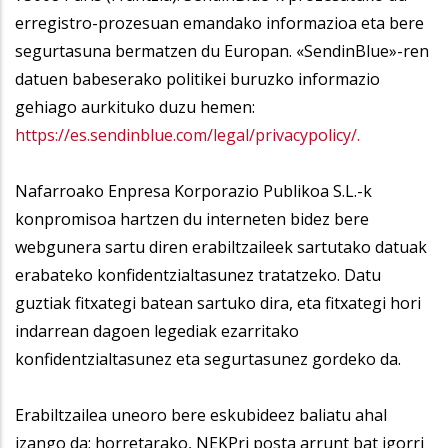
erregistro-prozesuan emandako informazioa eta bere
segurtasuna bermatzen du Europan. «SendinBlue»-ren
datuen babeserako politikei buruzko informazio
gehiago aurkituko duzu hemen:
https://es.sendinblue.com/legal/privacypolicy/.
Nafarroako Enpresa Korporazio Publikoa S.L.-k
konpromisoa hartzen du interneten bidez bere
webgunera sartu diren erabiltzaileek sartutako datuak
erabateko konfidentzialtasunez tratatzeko. Datu
guztiak fitxategi batean sartuko dira, eta fitxategi hori
indarrean dagoen legediak ezarritako
konfidentzialtasunez eta segurtasunez gordeko da.
Erabiltzailea uneoro bere eskubideez baliatu ahal
izango da; horretarako, NEKPri posta arrunt bat igorri