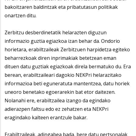
bakoitzaren baldintzak eta pribatutasun politikak
onartzen ditu.
Zerbitzu desberdinetatik helarazten diguzun
informazio guztia egiazkoa izan behar da. Ondorio
horietara, erabiltzaileak Zerbitzuen harpidetza egiteko
beharrezkoak diren inprimakiak betetzean eman
dituen datu guztiak egiazkoak direla bermatuko du. Era
berean, erabiltzaileari dagokio NEKPri helarazitako
informazioa beti eguneratuta mantentzea, datu horiek
uneoro benetako egoerarekin bat etor daitezen.
Nolanahi ere, erabiltzailea izango da egindako
adierazpen faltsu edo ez zehatzen eta NEKPri
eragindako kalteen erantzule bakar.
Erabiltzaileak, adingabea bada, bere datu pertsonalak