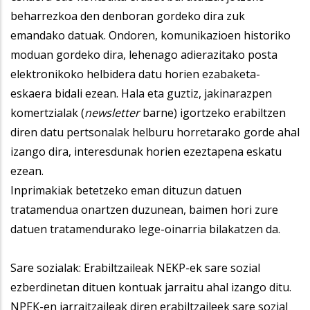
beharrezkoa den denboran gordeko dira zuk
emandako datuak. Ondoren, komunikazioen historiko
moduan gordeko dira, lehenago adierazitako posta
elektronikoko helbidera datu horien ezabaketa-
eskaera bidali ezean. Hala eta guztiz, jakinarazpen
komertzialak (
newsletter
barne) igortzeko erabiltzen
diren datu pertsonalak helburu horretarako gorde ahal
izango dira, interesdunak horien ezeztapena eskatu
ezean.
Inprimakiak betetzeko eman dituzun datuen
tratamendua onartzen duzunean, baimen hori zure
datuen tratamendurako lege-oinarria bilakatzen da.
Sare sozialak: Erabiltzaileak NEKP-ek sare sozial
ezberdinetan dituen kontuak jarraitu ahal izango ditu.
NPEK-en jarraitzaileak diren erabiltzaileek sare sozial