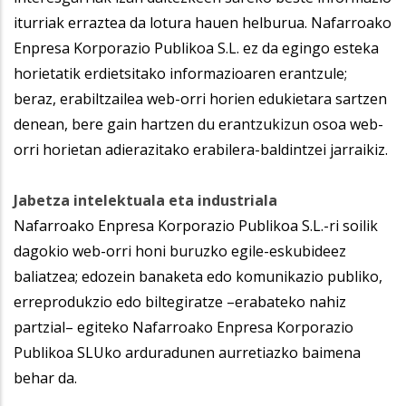
iturriak erraztea da lotura hauen helburua. Nafarroako
Enpresa Korporazio Publikoa S.L. ez da egingo esteka
horietatik erdietsitako informazioaren erantzule;
beraz, erabiltzailea web-orri horien edukietara sartzen
denean, bere gain hartzen du erantzukizun osoa web-
orri horietan adierazitako erabilera-baldintzei jarraikiz.
Jabetza intelektuala eta industriala
Nafarroako Enpresa Korporazio Publikoa S.L.-ri soilik
dagokio web-orri honi buruzko egile-eskubideez
baliatzea; edozein banaketa edo komunikazio publiko,
erreprodukzio edo biltegiratze –erabateko nahiz
partzial– egiteko Nafarroako Enpresa Korporazio
Publikoa SLUko arduradunen aurretiazko baimena
behar da.