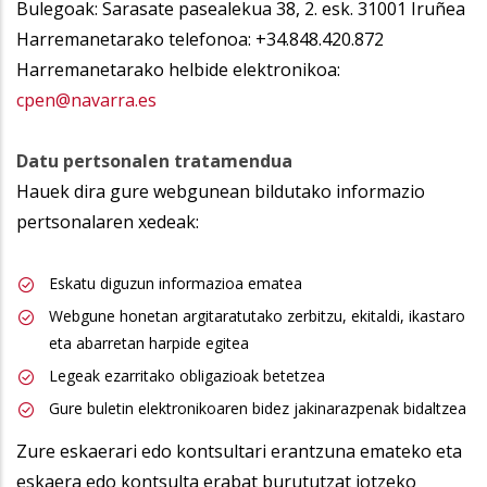
Bulegoak: Sarasate pasealekua 38, 2. esk. 31001 Iruñea
Harremanetarako telefonoa: +34.848.420.872
Harremanetarako helbide elektronikoa:
cpen@navarra.es
Datu pertsonalen tratamendua
Hauek dira gure webgunean bildutako informazio
pertsonalaren xedeak:
Eskatu diguzun informazioa ematea
Webgune honetan argitaratutako zerbitzu, ekitaldi, ikastaro
eta abarretan harpide egitea
Legeak ezarritako obligazioak betetzea
Gure buletin elektronikoaren bidez jakinarazpenak bidaltzea
Zure eskaerari edo kontsultari erantzuna emateko eta
eskaera edo kontsulta erabat burututzat jotzeko