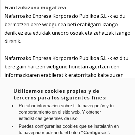
Erantzukizuna mugatzea
Nafarroako Enpresa Korporazio Publikoa S.L.-k ez du
bermatzen bere webgunea beti erabilgarri izango
denik ez eta edukiak uneoro osoak eta zehatzak izango
direnik.
Nafarroako Enpresa Korporazio Publikoa S.L.-k ez ditu
bere gain hartzen webgune honetan agertzen den
informazioaren erabileratik eratorritako kalte zuzen
edo zeharkakoak.
Utilizamos cookies propias y de
terceros para los siguientes fines:
Beraz, Nafarroako Enpresa Korporazio Publikoa S.L.-k
Recabar información sobre ti, tu navegación y tu
eskubidea izango du webgune honetako produktuen
comportamiento en el sitio web. Y obtener
eta zerbitzuen zehaztapenak aldatzeko.
estadísticas generales de uso.
Puedes configurar las cookies que se instalarán en
tu navegador pulsando el botón
“Configurar”
.