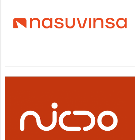
NASUVINSA
Vivienda y urbanismo
NICDO
Cultura, deporte y ocio