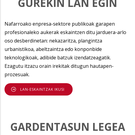
GUREKIN LAN EGIN
Nafarroako enpresa-sektore publikoak garapen
profesionaleko aukerak eskaintzen ditu jarduera-arlo
oso desberdinetan: nekazaritza, plangintza
urbanistikoa, abeltzaintza edo konponbide
teknologikoak, adibide batzuk izendatzeagatik.
Ezagutu itzazu orain irekitak ditugun hautapen-
prozesuak.
LAN-ESKAINTZAK IKUSI
GARDENTASUN LEGEA