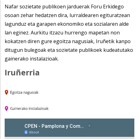
Nafar sozietate publikoen jarduerak Foru Erkidego
osoan zehar hedatzen dira, lurraldearen egituratzean
lagunduz eta garapen ekonomiko eta sozialaren alde
lan eginez. Aurkitu itzazu hurrengo mapetan non
kokatzen diren gure egoitza nagusiak, Iruñetik kanpo
ditugun bulegoak eta sozietate publikoek kudeatutako
gainerako instalazioak.
Iruñerria