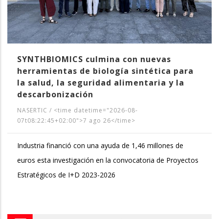
SYNTHBIOMICS culmina con nuevas
herramientas de biología sintética para
la salud, la seguridad alimentaria y la
descarbonización
NASERTIC
/
<time datetime="2026-08-
07t08:22:45+02:00">7 ago 26</time>
Industria financió con una ayuda de 1,46 millones de
euros esta investigación en la convocatoria de Proyectos
Estratégicos de I+D 2023-2026