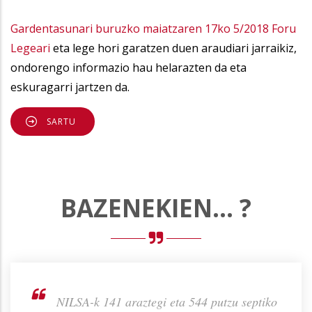
Gardentasunari buruzko maiatzaren 17ko 5/2018 Foru
Legeari
eta lege hori garatzen duen araudiari jarraikiz,
ondorengo informazio hau helarazten da eta
eskuragarri jartzen da.
SARTU
BAZENEKIEN... ?
m-gatz
NILSA-k 141 araztegi eta 544 putzu septiko