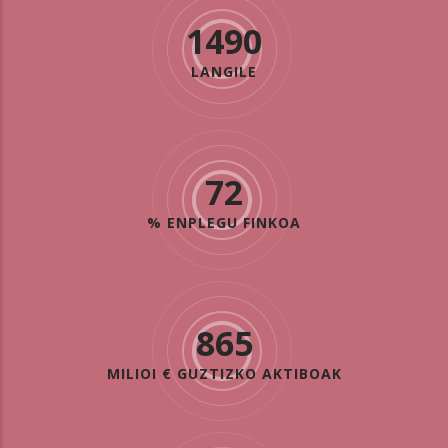
1490
LANGILE
72
% ENPLEGU FINKOA
865
MILIOI € GUZTIZKO AKTIBOAK