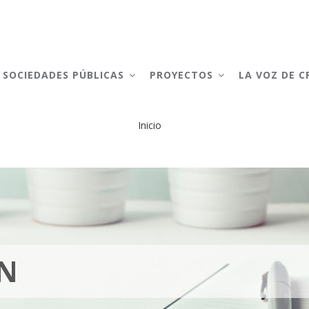
AIN
AVIGATION
SOCIEDADES PÚBLICAS
PROYECTOS
LA VOZ DE 
Inicio
Sobrescribir
enlaces
de
ayuda
a
EN
la
navegación