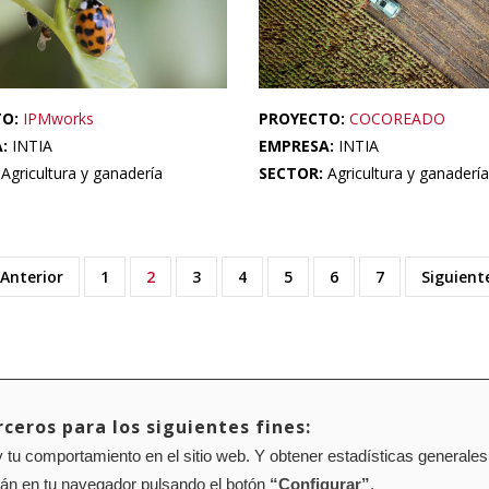
TO:
IPMworks
PROYECTO:
COCOREADO
A:
INTIA
EMPRESA:
INTIA
:
Agricultura y ganadería
SECTOR:
Agricultura y ganadería
ágina
 Anterior
Page
1
Página
2
Page
3
Page
4
Page
5
Page
6
Page
7
Siguient
Siguient
nterior
actual
página
ceros para los siguientes fines:
Mapa web
Configuración de cookies
 tu comportamiento en el sitio web. Y obtener estadísticas generales
rán en tu navegador pulsando el botón
“Configurar”
.