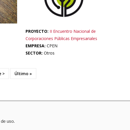
PROYECTO:
II Encuentro Nacional de
Corporaciones Públicas Empresariales
EMPRESA:
CPEN
SECTOR:
Otros
e
e >
Última
Último »
página
 de uso.