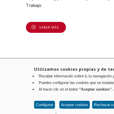
Trabajo.
SABER MÁS
Utilizamos cookies propias y de ter
Recabar información sobre ti, tu navegación y
Aviso legal
Política de privacidad
Política de cookies
Puedes configurar las cookies que se instala
Contacto
: Paseo de Sarasate nº 38, 2º Dcha - 310
Al hacer clic en el botón
"Aceptar cookies"
,
Configurar
Aceptar cookies
Rechazar c