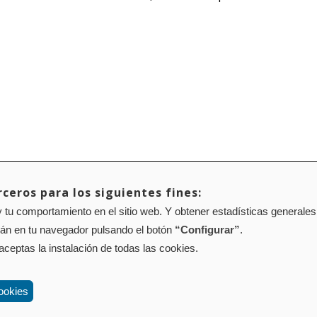
ceros para los siguientes fines:
 tu comportamiento en el sitio web. Y obtener estadísticas generales
Mapa web
Configuración de cookies
rán en tu navegador pulsando el botón
“Configurar”
.
01 Pamplona (Navarra) Tel.: 848 42 08 72
corporacion@cpen.es
 aceptas la instalación de todas las cookies.
ookies