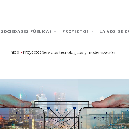
AIN
AVIGATION
SOCIEDADES PÚBLICAS
PROYECTOS
LA VOZ DE 
-
Inicio
Proyectos
Servicios tecnológicos y modernización
Sobrescribir
enlaces
de
ayuda
a
la
navegación