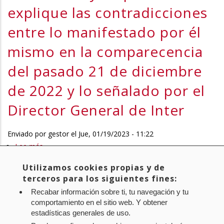
explique las contradicciones
de
que
Navarra
los
entre lo manifestado por él
agrupadas
sindicatos
mismo en la comparecencia
en
con
CPEN
representación
del pasado 21 de diciembre
en
de 2022 y lo señalado por el
las
Empresas
Director General de Inter
Públicas
(LAB,
Enviado por
gestor
el
Jue, 01/19/2023 - 11:22
LANKIDE,
Lee más
sobre
UGT,
10-
CCOO,
Utilizamos cookies propias y de
23/COM-
ELA,
Página
1
Page
2
Page
3
Page
4
Page
5
Page
6
Page
7
Page
8
Page
9
…
Paginación
terceros para los siguientes fines:
00006.
CGT
actual
Recabar información sobre ti, tu navegación y tu
Siguiente
Next ›
Última
Last »
Comparecencia
Y
comportamiento en el sitio web. Y obtener
página
página
para
AFAPNA)
estadísticas generales de uso.
que
expongan