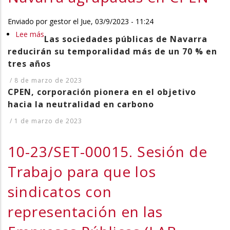
entre
la
Enviado por
gestor
el
Jue, 03/9/2023 - 11:24
empresa
Lee más
sobre
Las sociedades públicas de Navarra
pública
10-
reducirán su temporalidad más de un 70 % en
NASUVINSA
23/MOC-
tres años
y
00027.
/
8 de marzo de 2023
la
Moción
CPEN, corporación pionera en el objetivo
empresa
por
hacia la neutralidad en carbono
estudios
la
MELITON
/
1 de marzo de 2023
que
S.L.
se
10-23/SET-00015. Sesión de
para
insta
la
al
Trabajo para que los
construcción
Gobierno
de
sindicatos con
de
las
Navarra
representación en las
instalaciones
a
de
constituir