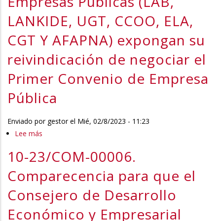
Empresas Públicas (LAB,
estudios
en
LANKIDE, UGT, CCOO, ELA,
cinematográficos
el
y
plazo
CGT Y AFAPNA) expongan su
gestión
de
reivindicación de negociar el
cultural
un
en
mes
Primer Convenio de Empresa
Lekaroz
la
Pública
comisión
negociadora
del
Enviado por
gestor
el
Mié, 02/8/2023 - 11:23
primer
Lee más
sobre
convenio
10-
10-23/COM-00006.
colectivo
23/SET-
de
00015.
Comparecencia para que el
empresas
Sesión
Consejero de Desarrollo
públicas
de
de
Trabajo
Económico y Empresarial
Gobierno
para