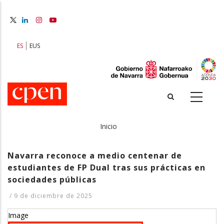
Pasar
al
contenido
principal
ES
EUS
Inicio
Sobrescribir
enlaces
Navarra reconoce a medio centenar de
estudiantes de FP Dual tras sus prácticas en
de
sociedades públicas
ayuda
/
9 de diciembre de 2025
a
Image