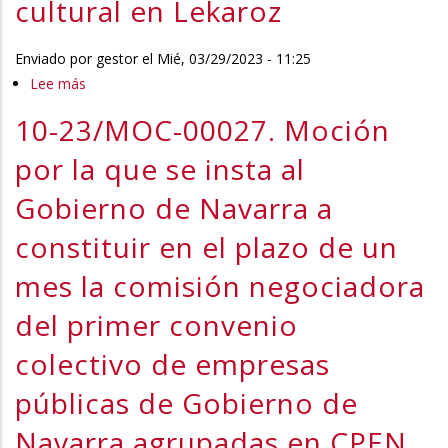
cultural en Lekaroz
Enviado por
gestor
el
Mié, 03/29/2023 - 11:25
Lee más
sobre
10-
10-23/MOC-00027. Moción
23/CCO-
00008.
por la que se insta al
Cámara
Gobierno de Navarra a
de
Comptos
constituir en el plazo de un
sobre
mes la comisión negociadora
la
firma
del primer convenio
del
colectivo de empresas
contrato
y
públicas de Gobierno de
la
Navarra agrupadas en CPEN
gestión