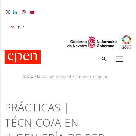
Pasar
al
contenido
principal
ES
EUS
-
Inicio
la voz de nsp
unete a nuestro equipo
Sobrescribir
enlaces
PRÁCTICAS |
de
ayuda
TÉCNICO/A EN
a