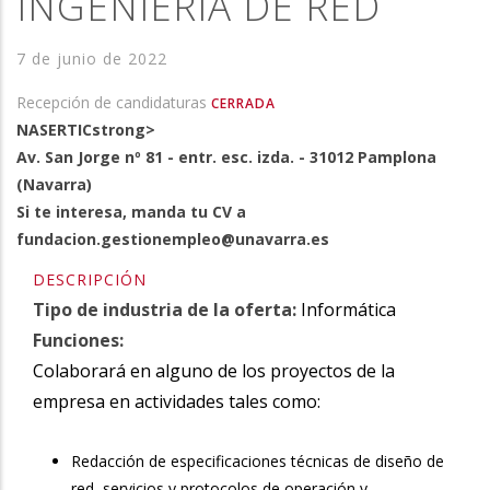
INGENIERÍA DE RED
la
7 de junio de 2022
navegación
Recepción de candidaturas
CERRADA
NASERTICstrong>
Av. San Jorge nº 81 - entr. esc. izda. - 31012 Pamplona
(Navarra)
Si te interesa, manda tu CV a
fundacion.gestionempleo@unavarra.es
DESCRIPCIÓN
Tipo de industria de la oferta:
Informática
Funciones:
Colaborará en alguno de los proyectos de la
empresa en actividades tales como:
Redacción de especificaciones técnicas de diseño de
red, servicios y protocolos de operación y