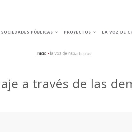
AIN
AVIGATION
SOCIEDADES PÚBLICAS
PROYECTOS
LA VOZ DE 
-
Inicio
la voz de nsp
articulos
Sobrescribir
enlaces
zaje a través de las d
de
ayuda
a
la
navegación