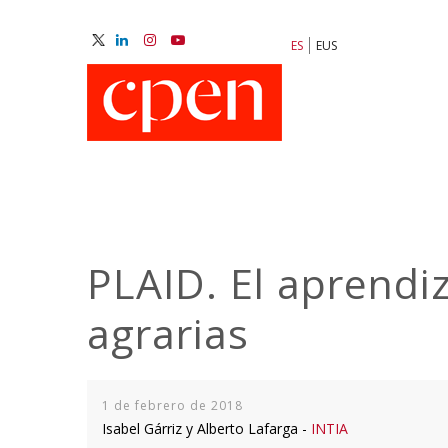
Pasar
al
ES
EUS
contenido
M
principal
N
PLAID. El aprendi
agrarias
1 de febrero de 2018
Isabel Gárriz y Alberto Lafarga -
INTIA