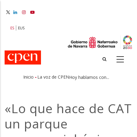
Pasar
al
contenido
principal
ES
EUS
-
Inicio
La voz de CPEN
Hoy hablamos con...
Sobrescribir
enlaces
«Lo que hace de CAT
de
un parque
ayuda
a