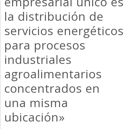
empresarial único es
la
la distribución de
navegación
servicios energéticos
para procesos
industriales
agroalimentarios
concentrados en
una misma
ubicación»