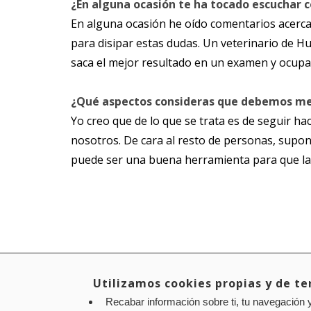
¿En alguna ocasión te ha tocado escuchar 
En alguna ocasión he oído comentarios acerca
para disipar estas dudas. Un veterinario de Hu
saca el mejor resultado en un examen y ocupa
¿Qué aspectos consideras que debemos mej
Yo creo que de lo que se trata es de seguir h
nosotros. De cara al resto de personas, supong
puede ser una buena herramienta para que la 
Utilizamos cookies propias y de ter
Recabar información sobre ti, tu navegación y
Aviso legal
Política de privacidad
Política de cookies