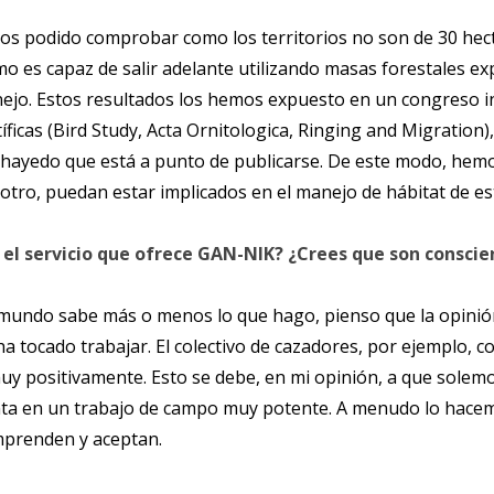
mos podido comprobar como los territorios no son de 30 he
es capaz de salir adelante utilizando masas forestales exp
jo. Estos resultados los hemos expuesto en un congreso int
íficas (Bird Study, Acta Ornitologica, Ringing and Migration)
hayedo que está a punto de publicarse. De este modo, hemo
otro, puedan estar implicados en el manejo de hábitat de est
 el servicio que ofrece GAN-NIK? ¿Crees que son conscie
 mundo sabe más o menos lo que hago, pienso que la opinió
a tocado trabajar. El colectivo de cazadores, por ejemplo, c
y positivamente. Esto se debe, en mi opinión, a que solemo
ta en un trabajo de campo muy potente. A menudo lo hacem
omprenden y aceptan.