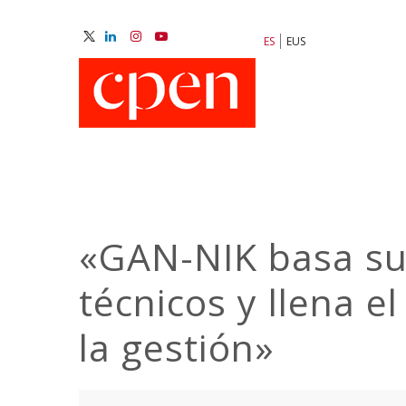
Pasar
al
ES
EUS
contenido
M
principal
N
«GAN-NIK basa sus
técnicos y llena el
la gestión»