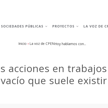
AIN
AVIGATION
SOCIEDADES PÚBLICAS
PROYECTOS
LA VOZ DE 
-
Inicio
La voz de CPEN
Hoy hablamos con...
Sobrescribir
enlaces
 acciones en trabajos 
de
 vacío que suele existir
ayuda
a
la
navegación