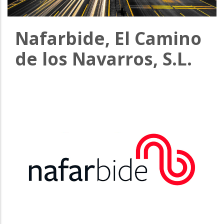
la
navegación
Nafarbide, El Camino
de los Navarros, S.L.