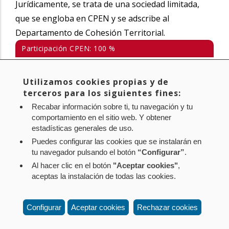
Jurídicamente, se trata de una sociedad limitada,
que se engloba en CPEN y se adscribe al
Departamento de Cohesión Territorial.
Participación CPEN: 100 %
Tlf.: +34 848 421 307
Utilizamos cookies propias y de
https://nafarbide.es/
terceros para los siguientes fines:
nafarbide@nafarbide.es
Recabar información sobre ti, tu navegación y tu
comportamiento en el sitio web. Y obtener
estadísticas generales de uso.
Puedes configurar las cookies que se instalarán en
tu navegador pulsando el botón
“Configurar”
.
Al hacer clic en el botón
"Aceptar cookies"
,
Aviso legal
Política de privacidad
Política de cookies
aceptas la instalación de todas las cookies.
Mapa web
Configuración de cookies
Contacto
: Paseo de Sarasate nº 38, 2º Dcha - 31001
Configurar
Aceptar cookies
Rechazar cookies
Pamplona (Navarra) Tel.: 848 42 08 72