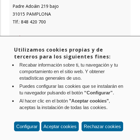
Padre Adoáin 219 bajo
31015 PAMPLONA
Tlf.: 848 420 700
orekan.es
info@orekan.es
Utilizamos cookies propias y de
terceros para los siguientes fines:
LinkedIn
Recabar información sobre ti, tu navegación y tu
comportamiento en el sitio web. Y obtener
estadísticas generales de uso.
Puedes configurar las cookies que se instalarán en
tu navegador pulsando el botón
“Configurar”
.
Al hacer clic en el botón
"Aceptar cookies"
,
Aviso legal
Política de privacidad
Política de cookies
aceptas la instalación de todas las cookies.
Mapa web
Configuración de cookies
Contacto
: Paseo de Sarasate nº 38, 2º Dcha - 31001
Configurar
Aceptar cookies
Rechazar cookies
Pamplona (Navarra) Tel.: 848 42 08 72