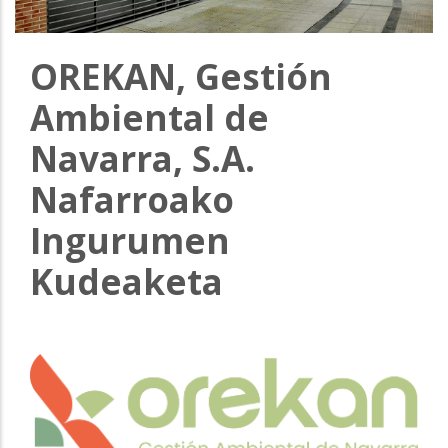
la
navegación
OREKAN, Gestión
Ambiental de
Navarra, S.A.
Nafarroako
Ingurumen
Kudeaketa