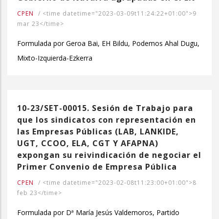
CPEN
/
<time datetime="2023-03-09t11:24:22+01:00">9
mar 23</time>
Formulada por Geroa Bai, EH Bildu, Podemos Ahal Dugu,
Mixto-Izquierda-Ezkerra
10-23/SET-00015. Sesión de Trabajo para
que los sindicatos con representación en
las Empresas Públicas (LAB, LANKIDE,
UGT, CCOO, ELA, CGT Y AFAPNA)
expongan su reivindicación de negociar el
Primer Convenio de Empresa Pública
CPEN
/
<time datetime="2023-02-08t11:23:00+01:00">8
feb 23</time>
Formulada por Dª María Jesús Valdemoros, Partido