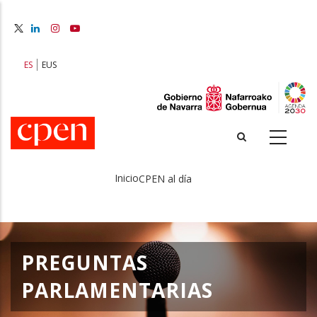
Pasar
al
contenido
principal
ES
EUS
Inicio
CPEN al día
Sobrescribir
enlaces
de
PREGUNTAS
ayuda
PARLAMENTARIAS
a