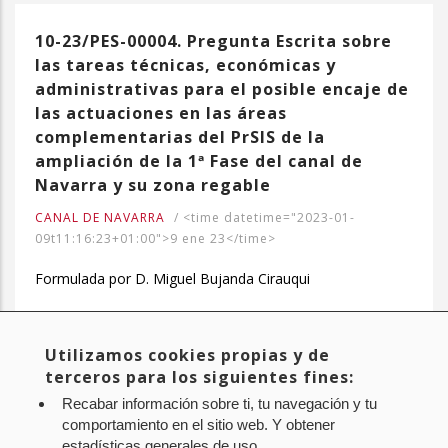
10-23/PES-00004. Pregunta Escrita sobre
las tareas técnicas, económicas y
administrativas para el posible encaje de
las actuaciones en las áreas
complementarias del PrSIS de la
ampliación de la 1ª Fase del canal de
Navarra y su zona regable
CANAL DE NAVARRA
/
<time datetime="2023-01-
09t11:16:23+01:00">9 ene 23</time>
Formulada por D. Miguel Bujanda Cirauqui
Utilizamos cookies propias y de
Página
1
Page
2
Page
3
Page
4
Page
5
Page
6
Page
7
Page
8
Page
9
…
Paginación
terceros para los siguientes fines:
actual
Siguiente
Siguiente >
Última
Último »
Recabar información sobre ti, tu navegación y tu
página
página
comportamiento en el sitio web. Y obtener
estadísticas generales de uso.