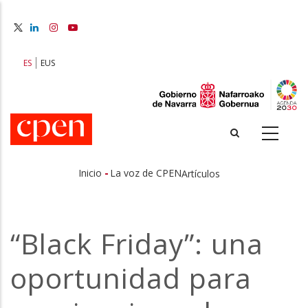
Pasar
al
contenido
principal
ES
EUS
-
Inicio
La voz de CPEN
Artículos
Sobrescribir
enlaces
“Black Friday”: una
de
oportunidad para
ayuda
a