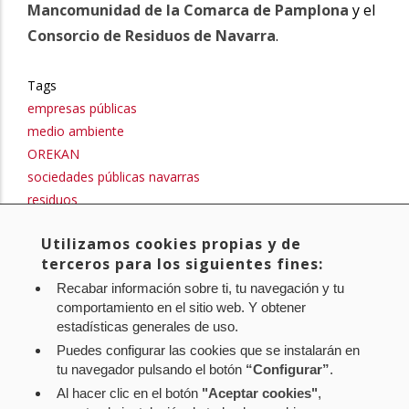
Mancomunidad de la Comarca de Pamplona
y el
Consorcio de Residuos de Navarra
.
Tags
empresas públicas
medio ambiente
OREKAN
sociedades públicas navarras
residuos
OPREC
Utilizamos cookies propias y de
MCP
terceros para los siguientes fines:
black friday
Recabar información sobre ti, tu navegación y tu
Compartir
comportamiento en el sitio web. Y obtener
Twitter
Facebook
Lin
estadísticas generales de uso.
in
Puedes configurar las cookies que se instalarán en
tu navegador pulsando el botón
“Configurar”
.
Al hacer clic en el botón
"Aceptar cookies"
,
Aviso legal
Política de privacidad
Política de cookies