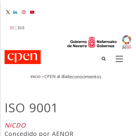
Pasar
al
contenido
principal
ES
EUS
-
Inicio
CPEN al día
Reconocimientos
Sobrescribir
enlaces
ISO 9001
de
ayuda
NICDO
a
Concedido por AENOR