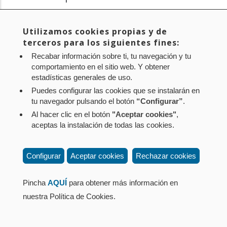
la
Reconocimiento al sistema de gestión de calidad del
navegación
Utilizamos cookies propias y de
Palacio de Congresos y Auditorio de Navarra, Baluarte
terceros para los siguientes fines:
(NICDO).
Recabar información sobre ti, tu navegación y tu
comportamiento en el sitio web. Y obtener
estadísticas generales de uso.
Puedes configurar las cookies que se instalarán en
tu navegador pulsando el botón
“Configurar”
.
Al hacer clic en el botón
"Aceptar cookies"
,
Aviso legal
Política de privacidad
Política de cookies
aceptas la instalación de todas las cookies.
Mapa web
Configuración de cookies
Contacto
: Paseo de Sarasate nº 38, 2º Dcha - 31001
Configurar
Aceptar cookies
Rechazar cookies
Pamplona (Navarra) Tel.: 848 42 08 72
corporacion@cpen.es
Pincha
AQUÍ
para obtener más información en
nuestra Política de Cookies.