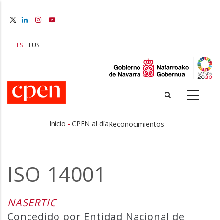
Pasar
al
contenido
principal
ES
EUS
-
Inicio
CPEN al día
Reconocimientos
Sobrescribir
enlaces
ISO 14001
de
ayuda
NASERTIC
a
Concedido por Entidad Nacional de