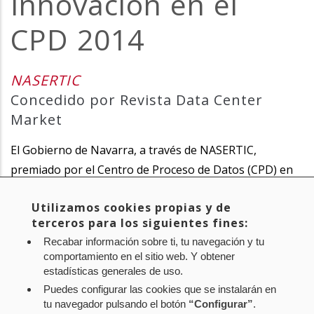
Innovación en el
la
CPD 2014
navegación
NASERTIC
Concedido por Revista Data Center
Market
El Gobierno de Navarra, a través de NASERTIC,
premiado por el Centro de Proceso de Datos (CPD) en
unos galardones nacionales. Categoría Administración.
Utilizamos cookies propias y de
terceros para los siguientes fines:
Leer artículo completo.
Recabar información sobre ti, tu navegación y tu
comportamiento en el sitio web. Y obtener
estadísticas generales de uso.
Puedes configurar las cookies que se instalarán en
tu navegador pulsando el botón
“Configurar”
.