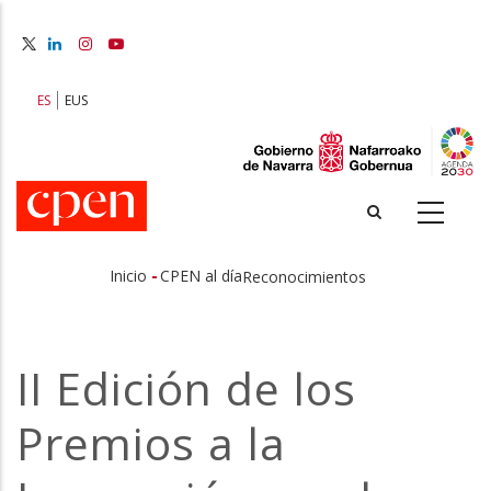
Pasar
al
contenido
principal
ES
EUS
-
Inicio
CPEN al día
Reconocimientos
Sobrescribir
enlaces
II Edición de los
de
Premios a la
ayuda
a