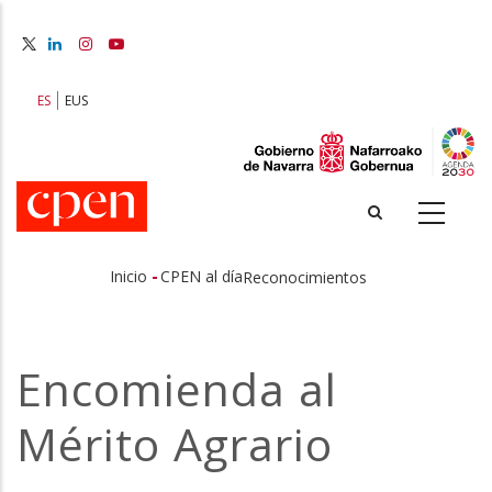
Pasar
al
contenido
principal
ES
EUS
-
Inicio
CPEN al día
Reconocimientos
Sobrescribir
enlaces
Encomienda al
de
Mérito Agrario
ayuda
a