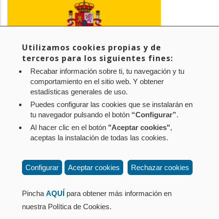
Utilizamos cookies propias y de
terceros para los siguientes fines:
Recabar información sobre ti, tu navegación y tu
comportamiento en el sitio web. Y obtener
estadísticas generales de uso.
Puedes configurar las cookies que se instalarán en
tu navegador pulsando el botón
“Configurar”
.
Al hacer clic en el botón
"Aceptar cookies"
,
Aviso legal
Política de privacidad
Política de cookies
aceptas la instalación de todas las cookies.
Mapa web
Configuración de cookies
Contacto
: Paseo de Sarasate nº 38, 2º Dcha - 31001
Configurar
Aceptar cookies
Rechazar cookies
Pamplona (Navarra) Tel.: 848 42 08 72
corporacion@cpen.es
Pincha
AQUÍ
para obtener más información en
nuestra Política de Cookies.