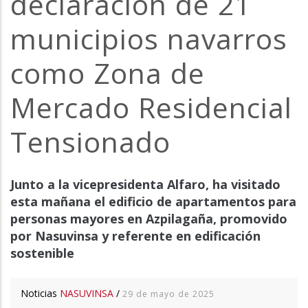
declaración de 21
la
municipios navarros
navegación
como Zona de
Mercado Residencial
Tensionado
Junto a la vicepresidenta Alfaro, ha visitado
esta mañana el edificio de apartamentos para
personas mayores en Azpilagaña, promovido
por Nasuvinsa y referente en edificación
sostenible
Noticias
NASUVINSA
/
29 de mayo de 2025