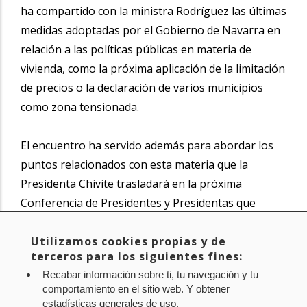
ha compartido con la ministra Rodríguez las últimas
medidas adoptadas por el Gobierno de Navarra en
relación a las políticas públicas en materia de
vivienda, como la próxima aplicación de la limitación
de precios o la declaración de varios municipios
como zona tensionada.
El encuentro ha servido además para abordar los
puntos relacionados con esta materia que la
Presidenta Chivite trasladará en la próxima
Conferencia de Presidentes y Presidentas que
tendrá lugar el viernes 6 de junio en Barcelona y en
el que, entre otros temas, se analizará el acceso a la
Utilizamos cookies propias y de
terceros para los siguientes fines:
vivienda con precios asequibles.
Recabar información sobre ti, tu navegación y tu
comportamiento en el sitio web. Y obtener
Noticia original de
www.navarra.es
estadísticas generales de uso.