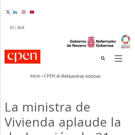
Pasar
al
contenido
principal
ES
EUS
-
Inicio
CPEN al día
Nuestras noticias
Sobrescribir
enlaces
La ministra de
de
Vivienda aplaude la
ayuda
a