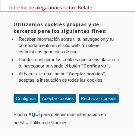
Informe de alegaciones sobre Belate
Informe de alegaciones sobre NASUVINSA
Informe de alegaciones sobre el Colegio Público de
Utilizamos cookies propias y de
terceros para los siguientes fines:
Arbizu
Recabar información sobre ti, tu navegación y tu
comportamiento en el sitio web. Y obtener
Noticia original de
www.navarra.es
estadísticas generales de uso.
Puedes configurar las cookies que se instalarán en
tu navegador pulsando el botón
“Configurar”
.
Al hacer clic en el botón
"Aceptar cookies"
,
Aviso legal
Política de privacidad
Política de cookies
aceptas la instalación de todas las cookies.
Mapa web
Configuración de cookies
Contacto
: Paseo de Sarasate nº 38, 2º Dcha - 31001
Configurar
Aceptar cookies
Rechazar cookies
Pamplona (Navarra) Tel.: 848 42 08 72
corporacion@cpen.es
Pincha
AQUÍ
para obtener más información en
nuestra Política de Cookies.