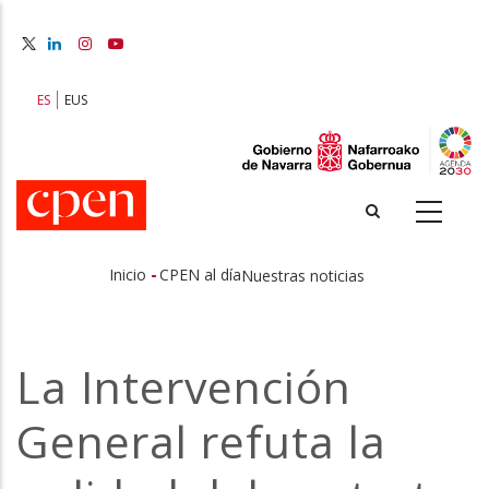
Pasar
al
contenido
principal
ES
EUS
-
Inicio
CPEN al día
Nuestras noticias
Sobrescribir
enlaces
La Intervención
de
General refuta la
ayuda
a