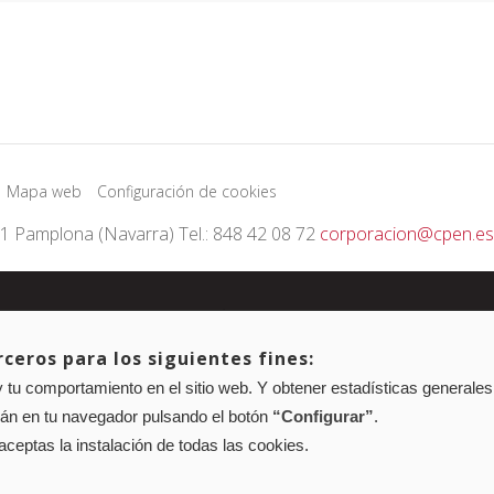
Mapa web
Configuración de cookies
01 Pamplona (Navarra) Tel.: 848 42 08 72
corporacion@cpen.es
ceros para los siguientes fines:
 tu comportamiento en el sitio web. Y obtener estadísticas generales
rán en tu navegador pulsando el botón
“Configurar”
.
 aceptas la instalación de todas las cookies.