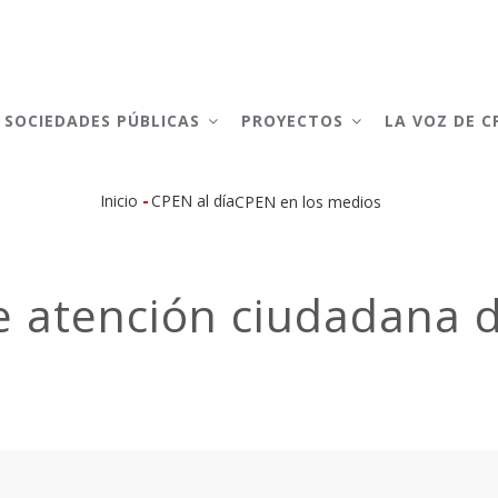
AIN
AVIGATION
SOCIEDADES PÚBLICAS
PROYECTOS
LA VOZ DE 
-
Inicio
CPEN al día
CPEN en los medios
Sobrescribir
enlaces
e atención ciudadana d
de
ayuda
a
la
navegación