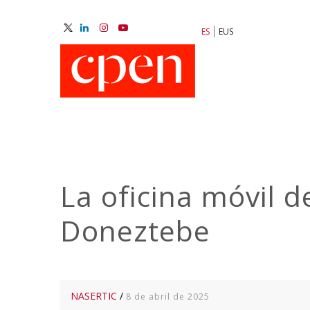
Pasar
al
ES
EUS
contenido
M
principal
N
La oficina móvil d
Doneztebe
NASERTIC
/
8 de abril de 2025