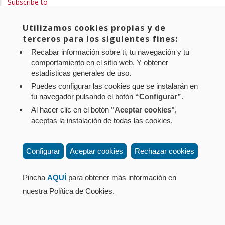
Subscribe to
Utilizamos cookies propias y de
Aviso legal
Política de privacidad
Política de cookies
terceros para los siguientes fines:
Mapa web
Configuración de cookies
Recabar información sobre ti, tu navegación y tu
Contacto
: Paseo de Sarasate nº 38, 2º Dcha - 31001
comportamiento en el sitio web. Y obtener
estadísticas generales de uso.
Pamplona (Navarra) Tel.: 848 42 08 72
Puedes configurar las cookies que se instalarán en
corporacion@cpen.es
tu navegador pulsando el botón
“Configurar”
.
Al hacer clic en el botón
"Aceptar cookies"
,
aceptas la instalación de todas las cookies.
Configurar
Aceptar cookies
Rechazar cookies
Pincha
AQUÍ
para obtener más información en
nuestra Política de Cookies.