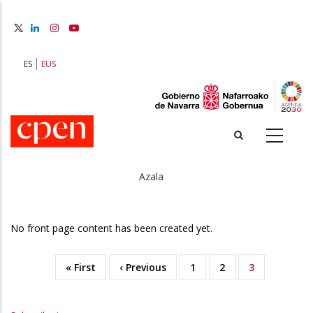
Skip
to
main
content
ES
EUS
Azala
Breadcrumb
No front page content has been created yet.
First
« First
Previous
‹ Previous
Orria
1
Orria
2
Uneko
3
Pagination
page
page
orrialdea