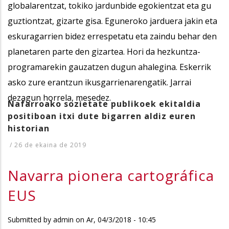
globalarentzat, tokiko jardunbide egokientzat eta gu
guztiontzat, gizarte gisa. Eguneroko jarduera jakin eta
eskuragarrien bidez errespetatu eta zaindu behar den
planetaren parte den gizartea. Hori da hezkuntza-
programarekin gauzatzen dugun ahalegina. Eskerrik
asko zure erantzun ikusgarrienarengatik. Jarrai
dezagun horrela, mesedez.
Nafarroako sozietate publikoek ekitaldia
positiboan itxi dute bigarren aldiz euren
historian
/
26 de ekaina de 2019
Navarra pionera cartográfica
EUS
Submitted by
admin
on
Ar, 04/3/2018 - 10:45