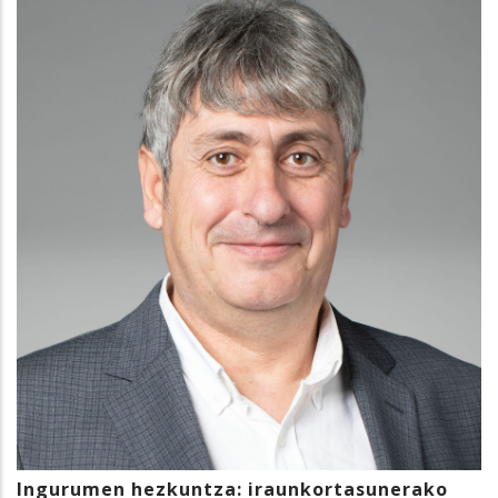
Ingurumen hezkuntza: iraunkortasunerako