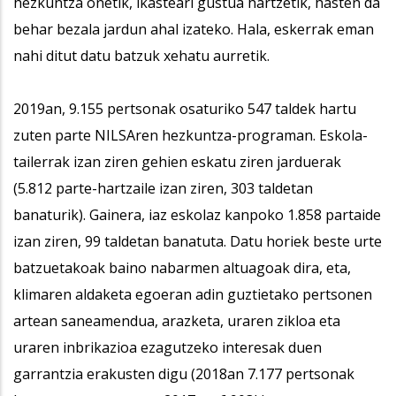
hezkuntza onetik, ikasteari gustua hartzetik, hasten da
behar bezala jardun ahal izateko. Hala, eskerrak eman
nahi ditut datu batzuk xehatu aurretik.
2019an, 9.155 pertsonak osaturiko 547 taldek hartu
zuten parte NILSAren hezkuntza-programan. Eskola-
tailerrak izan ziren gehien eskatu ziren jarduerak
(5.812 parte-hartzaile izan ziren, 303 taldetan
banaturik). Gainera, iaz eskolaz kanpoko 1.858 partaide
izan ziren, 99 taldetan banatuta. Datu horiek beste urte
batzuetakoak baino nabarmen altuagoak dira, eta,
klimaren aldaketa egoeran adin guztietako pertsonen
artean saneamendua, arazketa, uraren zikloa eta
uraren inbrikazioa ezagutzeko interesak duen
garrantzia erakusten digu (2018an 7.177 pertsonak