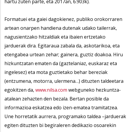
hartu zuten parte, eta 2017an, 6.903k).
Formatuei eta gaiei dagokienez, publiko orokorraren
artean onarpen handiena dutenak udako tailerrak,
nagusientzako hitzaldiak eta ibaien ertzetako
jarduerak dira. Egitaraua zabala da, askotarikoa, eta
etengabea urtean zehar; gainera, guztiz doakoa. Hiru
hizkuntzatan ematen da (gaztelaniaz, euskaraz eta
ingelesez) eta mota guztietako behar bereziak
(entzumena, motorra, ulermena…) dituzten taldeetara
egokitzen da,
www.nilsa.com
webguneko hezkuntza-
atalean zehazten den bezala. Bertan posible da
informazioa eskatzea edo izen-ematea tramitatzea.
Une horretatik aurrera, programako taldea –jarduerak
egiten dituzten bi begiraleren dedikazio osoarekin