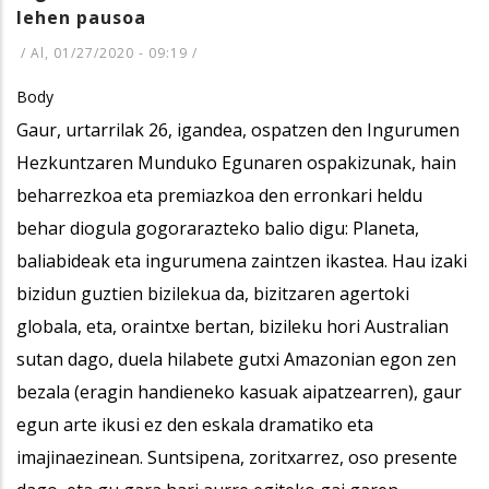
lehen pausoa
/
Al, 01/27/2020 - 09:19
/
Body
Gaur, urtarrilak 26, igandea, ospatzen den Ingurumen
Hezkuntzaren Munduko Egunaren ospakizunak, hain
beharrezkoa eta premiazkoa den erronkari heldu
behar diogula gogorarazteko balio digu: Planeta,
baliabideak eta ingurumena zaintzen ikastea. Hau izaki
bizidun guztien bizilekua da, bizitzaren agertoki
globala, eta, oraintxe bertan, bizileku hori Australian
sutan dago, duela hilabete gutxi Amazonian egon zen
bezala (eragin handieneko kasuak aipatzearren), gaur
egun arte ikusi ez den eskala dramatiko eta
imajinaezinean. Suntsipena, zoritxarrez, oso presente