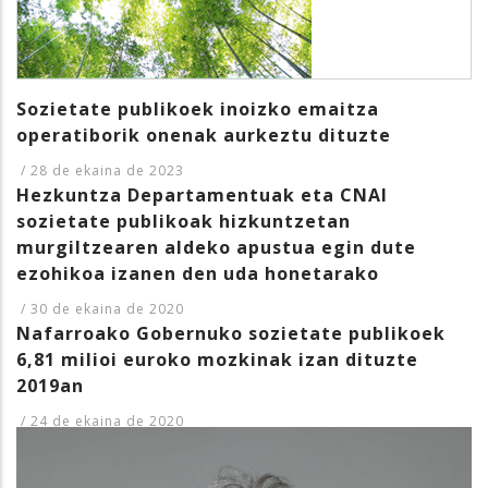
Sector
Medio ambiente
Sozietate publikoek inoizko emaitza
operatiborik onenak aurkeztu dituzte
/
28 de ekaina de 2023
Hezkuntza Departamentuak eta CNAI
sozietate publikoak hizkuntzetan
murgiltzearen aldeko apustua egin dute
ezohikoa izanen den uda honetarako
/
30 de ekaina de 2020
Nafarroako Gobernuko sozietate publikoek
6,81 milioi euroko mozkinak izan dituzte
2019an
/
24 de ekaina de 2020