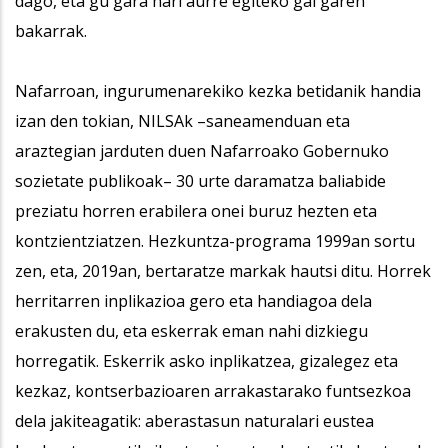
dago, eta gu gara hari aurre egiteko gai garen
bakarrak.
Nafarroan, ingurumenarekiko kezka betidanik handia
izan den tokian, NILSAk –saneamenduan eta
araztegian jarduten duen Nafarroako Gobernuko
sozietate publikoak– 30 urte daramatza baliabide
preziatu horren erabilera onei buruz hezten eta
kontzientziatzen. Hezkuntza-programa 1999an sortu
zen, eta, 2019an, bertaratze markak hautsi ditu. Horrek
herritarren inplikazioa gero eta handiagoa dela
erakusten du, eta eskerrak eman nahi dizkiegu
horregatik. Eskerrik asko inplikatzea, gizalegez eta
kezkaz, kontserbazioaren arrakastarako funtsezkoa
dela jakiteagatik: aberastasun naturalari eustea