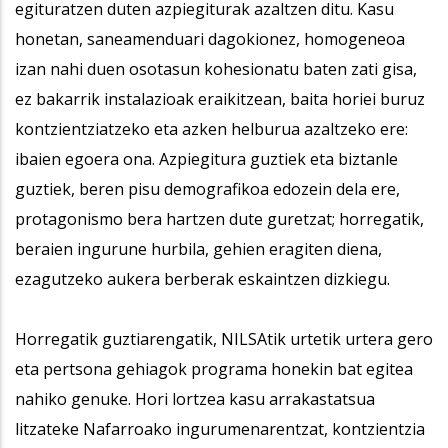
egituratzen duten azpiegiturak azaltzen ditu. Kasu
honetan, saneamenduari dagokionez, homogeneoa
izan nahi duen osotasun kohesionatu baten zati gisa,
ez bakarrik instalazioak eraikitzean, baita horiei buruz
kontzientziatzeko eta azken helburua azaltzeko ere:
ibaien egoera ona. Azpiegitura guztiek eta biztanle
guztiek, beren pisu demografikoa edozein dela ere,
protagonismo bera hartzen dute guretzat; horregatik,
beraien ingurune hurbila, gehien eragiten diena,
ezagutzeko aukera berberak eskaintzen dizkiegu.
Horregatik guztiarengatik, NILSAtik urtetik urtera gero
eta pertsona gehiagok programa honekin bat egitea
nahiko genuke. Hori lortzea kasu arrakastatsua
litzateke Nafarroako ingurumenarentzat, kontzientzia