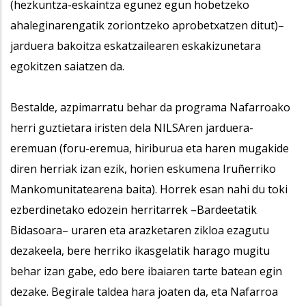
(hezkuntza-eskaintza egunez egun hobetzeko
ahaleginarengatik zoriontzeko aprobetxatzen ditut)–
jarduera bakoitza eskatzailearen eskakizunetara
egokitzen saiatzen da.
Bestalde, azpimarratu behar da programa Nafarroako
herri guztietara iristen dela NILSAren jarduera-
eremuan (foru-eremua, hiriburua eta haren mugakide
diren herriak izan ezik, horien eskumena Iruñerriko
Mankomunitatearena baita). Horrek esan nahi du toki
ezberdinetako edozein herritarrek –Bardeetatik
Bidasoara– uraren eta arazketaren zikloa ezagutu
dezakeela, bere herriko ikasgelatik harago mugitu
behar izan gabe, edo bere ibaiaren tarte batean egin
dezake. Begirale taldea hara joaten da, eta Nafarroa