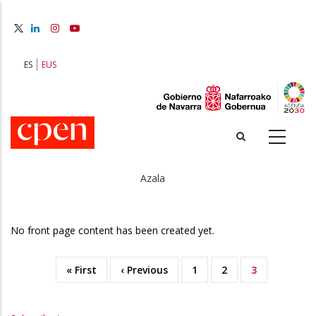
Skip
to
main
content
ES
EUS
Azala
Breadcrumb
No front page content has been created yet.
First
« First
Previous
‹ Previous
Orria
1
Orria
2
Uneko
3
Pagination
page
page
orrialdea