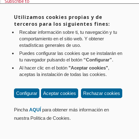
Subscribe to
Utilizamos cookies propias y de
Aviso legal
Política de privacidad
Política de cookies
terceros para los siguientes fines:
Mapa web
Configuración de cookies
Recabar información sobre ti, tu navegación y tu
Contacto
: Paseo de Sarasate nº 38, 2º Dcha - 31001
comportamiento en el sitio web. Y obtener
estadísticas generales de uso.
Pamplona (Navarra) Tel.: 848 42 08 72
Puedes configurar las cookies que se instalarán en
corporacion@cpen.es
tu navegador pulsando el botón
“Configurar”
.
Al hacer clic en el botón
"Aceptar cookies"
,
aceptas la instalación de todas las cookies.
Configurar
Aceptar cookies
Rechazar cookies
Pincha
AQUÍ
para obtener más información en
nuestra Política de Cookies.