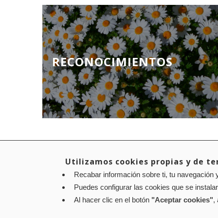
RECONOCIMIENTOS
Utilizamos cookies propias y de ter
Recabar información sobre ti, tu navegación y
Aviso legal
Política de privacidad
Política de cookies
Puedes configurar las cookies que se instala
Contacto
: Paseo de Sarasate nº 38, 2º Dcha - 310
Al hacer clic en el botón
"Aceptar cookies"
,