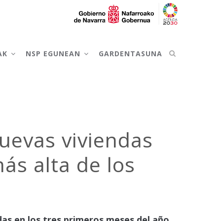
AK
NSP EGUNEAN
GARDENTASUNA
nuevas viviendas
más alta de los
das en los tres primeros meses del año