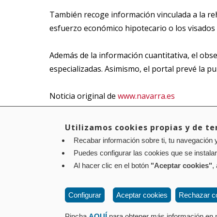
También recoge información vinculada a la reha
esfuerzo económico hipotecario o los visados 
Además de la información cuantitativa, el obs
especializadas. Asimismo, el portal prevé la p
Noticia original de
www.navarra.es
Utilizamos cookies propias y de ter
Recabar información sobre ti, tu navegación y
Aviso legal
Política de privacidad
Política de cookies
Puedes configurar las cookies que se instala
Contacto
: Paseo de Sarasate nº 38, 2º Dcha - 310
Al hacer clic en el botón
"Aceptar cookies"
,
Configurar
Aceptar cookies
Rechazar c
Pincha
AQUÍ
para obtener más información en n