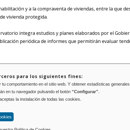
bilitación y a la compraventa de viviendas, entre la que dest
de vivienda protegida.
ervatorio integra estudios y planes elaborados por el Gobier
ublicación periódica de informes que permitirán evaluar tend
ceros para los siguientes fines:
 tu comportamiento en el sitio web. Y obtener estadísticas generales
Mapa web
Configuración de cookies
rán en tu navegador pulsando el botón
“Configurar”
.
01 Pamplona (Navarra) Tel.: 848 42 08 72
corporacion@cpen.es
 aceptas la instalación de todas las cookies.
ookies
uestra Política de Cookies.