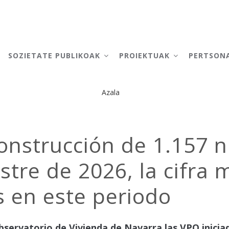
AIN
AVIGATION
SOZIETATE PUBLIKOAK
PROIEKTUAK
PERTSON
Azala
Breadcrumb
construcción de 1.157 
stre de 2026, la cifra 
s en este periodo
bservatorio de Vivienda de Navarra las VPO inicia