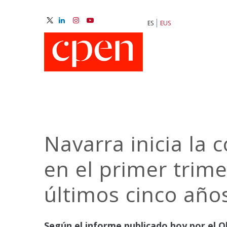
Skip
to
ES
EUS
main
M
content
N
Navarra inicia la 
en el primer trime
últimos cinco año
Según el informe publicado hoy por el O