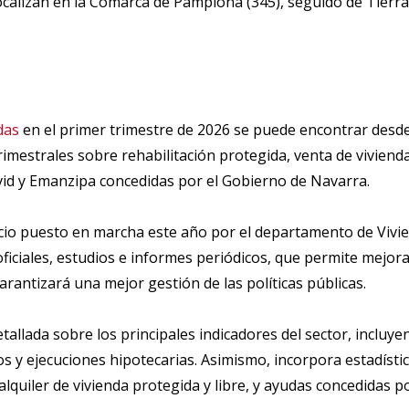
ocalizan en la Comarca de Pamplona (345), seguido de Tierra E
das
en el primer trimestre de 2026 se puede encontrar desd
rimestrales sobre rehabilitación protegida, venta de vivienda
vid y Emanzipa concedidas por el Gobierno de Navarra.
cio puesto en marcha este año por el departamento de Vivien
 oficiales, estudios e informes periódicos, que permite mejor
rantizará una mejor gestión de las políticas públicas.
allada sobre los principales indicadores del sector, incluye
os y ejecuciones hipotecarias. Asimismo, incorpora estadístic
uiler de vivienda protegida y libre, y ayudas concedidas po