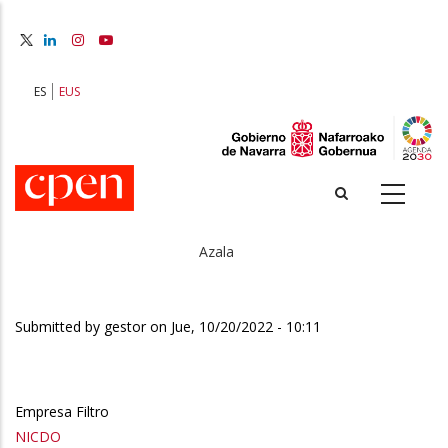
Skip
to
main
content
ES
EUS
Azala
Breadcrumb
Submitted by
gestor
on
Jue, 10/20/2022 - 10:11
Empresa Filtro
NICDO