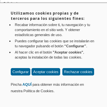
Solicitante
Dª Raquel Garbayo Berdonces
Utilizamos cookies propias y de
Enlace Videoteca
terceros para los siguientes fines:
https://www.parlamentodenavarra.es/es/expedientes/10-
Recabar información sobre ti, tu navegación y tu
22com-00096
comportamiento en el sitio web. Y obtener
estadísticas generales de uso.
Aviso legal
Política de privacidad
Política de cookies
Puedes configurar las cookies que se instalarán en
tu navegador pulsando el botón
“Configurar”
.
Mapa web
Configuración de cookies
Al hacer clic en el botón
"Aceptar cookies"
,
Contacto
: Paseo de Sarasate nº 38, 2º Dcha - 31001
aceptas la instalación de todas las cookies.
Pamplona (Navarra) Tel.: 848 42 08 72
corporacion@cpen.es
Configurar
Aceptar cookies
Rechazar cookies
Pincha
AQUÍ
para obtener más información en
nuestra Política de Cookies.