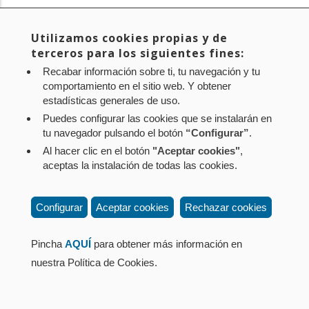
la
Suscribirse a
Utilizamos cookies propias y de
navegación
terceros para los siguientes fines:
Aviso legal
Política de privacidad
Política de cookies
Recabar información sobre ti, tu navegación y tu
Mapa web
Configuración de cookies
comportamiento en el sitio web. Y obtener
estadísticas generales de uso.
Contacto
: Paseo de Sarasate nº 38, 2º Dcha - 31001
Puedes configurar las cookies que se instalarán en
Pamplona (Navarra) Tel.: 848 42 08 72
tu navegador pulsando el botón
“Configurar”
.
corporacion@cpen.es
Al hacer clic en el botón
"Aceptar cookies"
,
aceptas la instalación de todas las cookies.
Configurar
Aceptar cookies
Rechazar cookies
Pincha
AQUÍ
para obtener más información en
nuestra Política de Cookies.