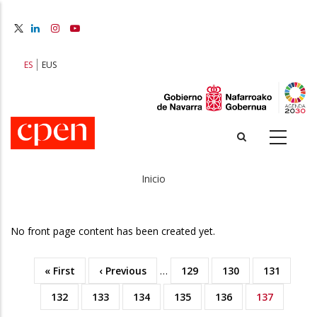
Pasar
al
contenido
principal
ES
EUS
Inicio
Sobrescribir
enlaces
No front page content has been created yet.
de
Primera
« First
Página
‹ Previous
…
Page
129
Page
130
Page
131
ayuda
Paginación
página
anterior
Page
132
Page
133
Page
134
Page
135
Page
136
Página
137
a
actual