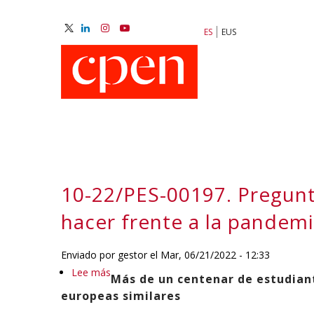
Pasar
al
ES
EUS
contenido
M
principal
N
10-22/PES-00197. Pregunt
hacer frente a la pandem
Enviado por
gestor
el
Mar, 06/21/2022 - 12:33
Lee más
sobre
Más de un centenar de estudiant
10-
europeas similares
22/PES-