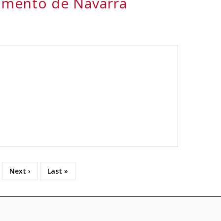
lamento de Navarra
Siguiente
Next ›
Última
Last »
página
página