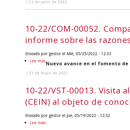
/
12 de junio de 2022
00197.
Pregunta
PR
Escrita
10-22/COM-00052. Compar
sobre
el
informe sobre las razones
expediente
de
Enviado por
gestor
el
Mié, 05/25/2022 - 12:33
compra
Lee más
sobre
de
Nuevo avance en el fomento de la
10-
EPIs
/
23 de mayo de 2022
22/COM-
para
00052.
hacer
10-22/VST-00013. Visita 
Comparecencia
frente
para
(CEIN) al objeto de conoc
a
que
la
la
pandemia
Enviado por
gestor
el
Jue, 05/19/2022 - 12:32
Consejera
que
Lee más
sobre
de
se
10-