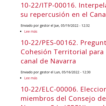
10-22/ITP-00016. Interpel
Cultura
realizó
22/VST-
y
en
00013.
su repercusión en el Cana
Deporte
colaboración
Visita
informe
con
al
Enviado por
gestor
el
Jue, 05/19/2022 - 12:32
sobre
SODENA
Centro
Lee más
sobre
las
y
Europeo
10-
razones
la
10-22/PES-00162. Pregunt
de
22/ITP-
para
CEN
Empresas
00016.
Cohesión Territorial para 
la
e
Interpelación
venta
canal de Navarra
Innovación
sobre
del
de
la
Circuito
Navarra
Enviado por
gestor
el
Lun, 05/16/2022 - 12:30
estrategia
de
(CEIN)
Lee más
sobre
y
Los
al
10-
plan
Arcos
10-22/ELC-00006. Eleccion
objeto
22/PES-
de
de
00162.
miembros del Consejo de 
regadíos
conocer
Pregunta
de