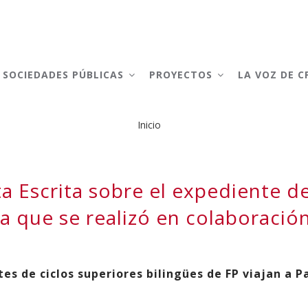
AIN
AVIGATION
SOCIEDADES PÚBLICAS
PROYECTOS
LA VOZ DE 
Inicio
Sobrescribir
enlaces
a Escrita sobre el expediente d
de
ia que se realizó en colaboraci
ayuda
a
la
es de ciclos superiores bilingües de FP viajan a 
navegación