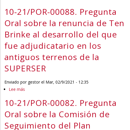
proceso
10-
10-21/POR-00088. Pregunta
de
21/COM-
venta
00028.
Oral sobre la renuncia de Ten
y
Comparecencia
Brinke al desarrollo del que
consecuencias
para
de
que
fue adjudicatario en los
la
el
antiguos terrenos de la
parcela
Consejero
de
de
SUPERSER
Superser
Ordenación
a
del
Enviado por
gestor
el
Mar, 02/9/2021 - 12:35
la
Territorio,
Lee más
sobre
multinacional
Vivienda,
10-
holandesa
Paisaje
10-21/POR-00082. Pregunta
21/POR-
Ten
y
00088.
Oral sobre la Comisión de
Brinke
Proyectos
Pregunta
Estratégicos
Seguimiento del Plan
Oral
informe