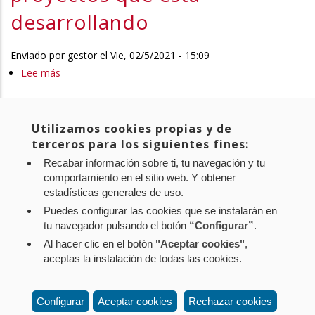
SUPERSER
Director
desarrollando
del
Ciclo
Enviado por
gestor
el
Vie, 02/5/2021 - 15:09
Integral
Lee más
sobre
del
10-
agua
21/COM-
Primera
« First
Página
‹ Previous
…
Page
20
Page
21
Page
22
Page
23
de
Paginación
00025.
Utilizamos cookies propias y de
página
anterior
Uso
Página
24
Page
25
Page
26
Page
27
Page
28
…
Siguiente
Next ›
terceros para los siguientes fines:
Comparecencia
Urbano
actual
página
para
Recabar información sobre ti, tu navegación y tu
Última
Last »
comportamiento en el sitio web. Y obtener
que
página
estadísticas generales de uso.
la
Puedes configurar las cookies que se instalarán en
Suscribirse a
Directora
tu navegador pulsando el botón
“Configurar”
.
General
Al hacer clic en el botón
"Aceptar cookies"
,
de
Aviso legal
Política de privacidad
Política de cookies
aceptas la instalación de todas las cookies.
INTIA
Mapa web
Configuración de cookies
exponga
Contacto
: Paseo de Sarasate nº 38, 2º Dcha - 31001
el
Configurar
Aceptar cookies
Rechazar cookies