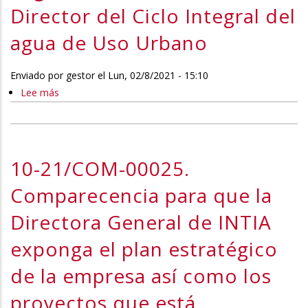
sobre
Director del Ciclo Integral del
sobre
la
el
agua de Uso Urbano
renuncia
proceso
de
de
Enviado por
Ten
gestor
el
Lun, 02/8/2021 - 15:10
enajenación
PERFIL ADMINISTRATIVO
Lee más
Brinke
sobre
de
2 OPERADORES/AS DE CALL
PARA DEPARTAMENTO DE
al
10-
la
desarrollo
21/POR-
CENTER HACIENDA FORAL -
RECURSOS HUMANOS
parcela
del
00082.
de
SOPORTE INFORMÁTICO
que
Pregunta
10-21/COM-00025.
la
fue
Oral
antigua
Comparecencia para que la
adjudicatario
sobre
Superser
en
la
Directora General de INTIA
en
los
Comisión
Cordovilla
exponga el plan estratégico
antiguos
de
terrenos
Seguimiento
de la empresa así como los
de
del
proyectos que está
la
Plan