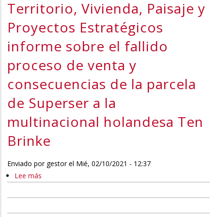
Territorio, Vivienda, Paisaje y
la
Proyectos Estratégicos
navegación
informe sobre el fallido
proceso de venta y
consecuencias de la parcela
de Superser a la
multinacional holandesa Ten
Brinke
PRÁCTICAS NO LABORALES
PARA INGENIERÍA
Enviado por
gestor
el
Mié, 02/10/2021 - 12:37
Lee más
sobre
AGROALIMENTARIA Y DEL
10-
ESPECIALISTA EN GESTIÓN
MEDIO RURAL, AGRÍCOLA,
21/COM-
CINEGÉTICA
00029.
AGRÓNOMA O