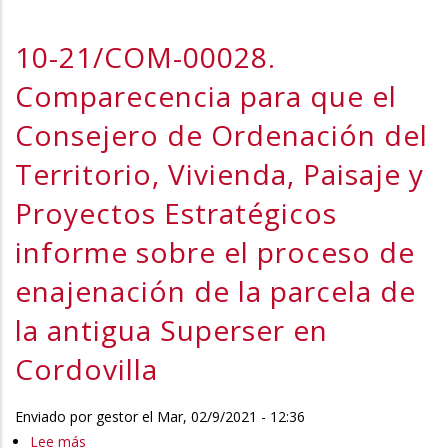
INGENIERÍA FORESTAL
Comparecencia
EQUIVALENTES
para
10-21/COM-00028.
que
Comparecencia para que el
el
Consejero
Consejero de Ordenación del
de
Territorio, Vivienda, Paisaje y
Ordenación
del
Proyectos Estratégicos
Territorio,
Vivienda,
informe sobre el proceso de
Paisaje
enajenación de la parcela de
y
Proyectos
la antigua Superser en
Estratégicos
Cordovilla
informe
sobre
el
Enviado por
gestor
el
Mar, 02/9/2021 - 12:36
fallido
Lee más
sobre