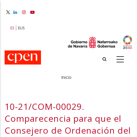
Pasar
al
contenido
principal
ES
EUS
Inicio
Sobrescribir
enlaces
10-21/COM-00029.
de
Comparecencia para que el
ayuda
Consejero de Ordenación del
a