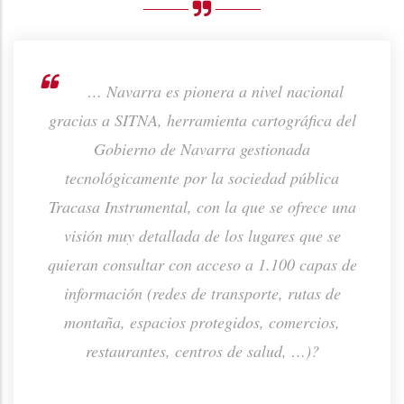
rno de
… Navarra es pionera a nivel nacional
ión de
gracias a SITNA, herramienta cartográfica del
prod
ta o
Gobierno de Navarra gestionada
p
tecnológicamente por la sociedad pública
Tracasa Instrumental, con la que se ofrece una
visión muy detallada de los lugares que se
quieran consultar con acceso a 1.100 capas de
información (redes de transporte, rutas de
montaña, espacios protegidos, comercios,
restaurantes, centros de salud, …)?