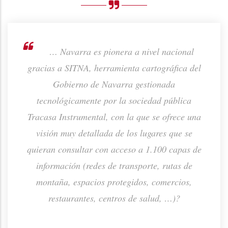
rno de
… Navarra es pionera a nivel nacional
ión de
gracias a SITNA, herramienta cartográfica del
prod
ta o
Gobierno de Navarra gestionada
p
tecnológicamente por la sociedad pública
Tracasa Instrumental, con la que se ofrece una
visión muy detallada de los lugares que se
quieran consultar con acceso a 1.100 capas de
información (redes de transporte, rutas de
montaña, espacios protegidos, comercios,
restaurantes, centros de salud, …)?