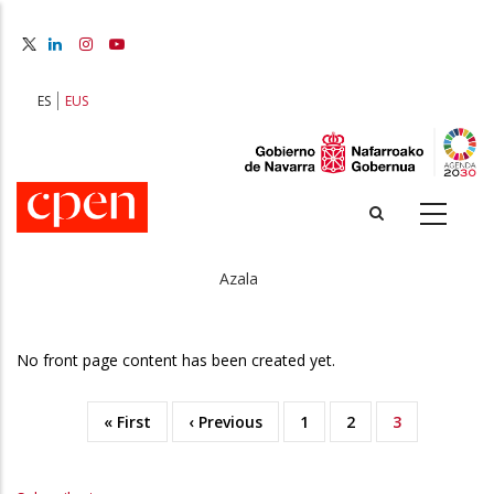
Skip
to
main
content
ES
EUS
Azala
Breadcrumb
No front page content has been created yet.
First
« First
Previous
‹ Previous
Orria
1
Orria
2
Uneko
3
Pagination
page
page
orrialdea