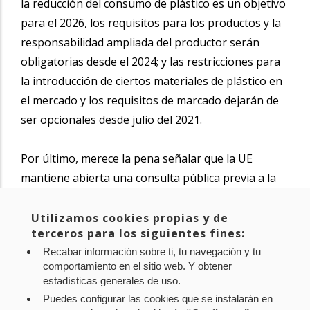
la reducción del consumo de plástico es un objetivo
para el 2026, los requisitos para los productos y la
responsabilidad ampliada del productor serán
obligatorias desde el 2024; y las restricciones para
la introducción de ciertos materiales de plástico en
el mercado y los requisitos de marcado dejarán de
ser opcionales desde julio del 2021.
Por último, merece la pena señalar que la UE
mantiene abierta una
consulta pública previa a la
transposición de la Directiva hasta el próximo 1 de
julio
a la que se puede acceder desde la
web del
Utilizamos cookies propias y de
terceros para los siguientes fines:
Ministerio para la Transición Ecológica.
Recabar información sobre ti, tu navegación y tu
Compartir
comportamiento en el sitio web. Y obtener
Twitter
Facebook
Lin
estadísticas generales de uso.
in
Puedes configurar las cookies que se instalarán en