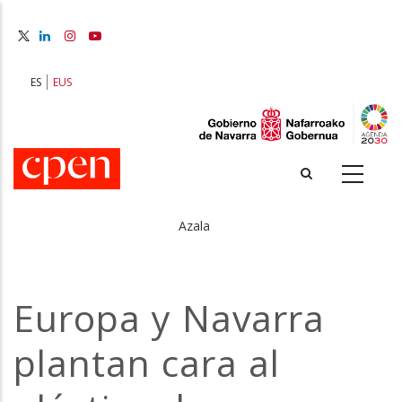
Skip
to
main
content
ES
EUS
Azala
Breadcrumb
Europa y Navarra
plantan cara al