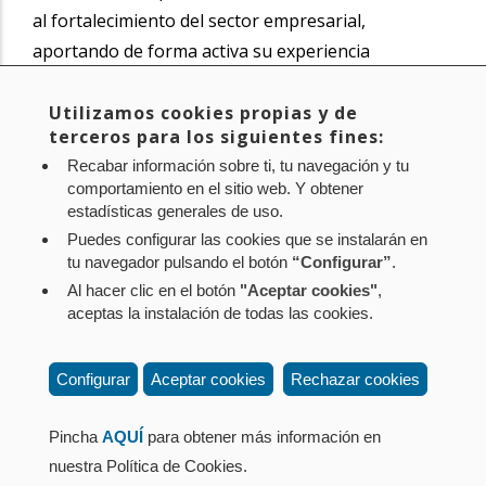
al fortalecimiento del sector empresarial,
aportando de forma activa su experiencia
profesional, una amplia red de contactos
estratégicos y el conocimiento adquirido a lo largo
Utilizamos cookies propias y de
terceros para los siguientes fines:
de sus destacadas trayectorias.
Recabar información sobre ti, tu navegación y tu
comportamiento en el sitio web. Y obtener
Noticia original de
www.navarra.es
estadísticas generales de uso.
Puedes configurar las cookies que se instalarán en
tu navegador pulsando el botón
“Configurar”
.
Al hacer clic en el botón
"Aceptar cookies"
,
Aviso legal
Política de privacidad
Política de cookies
aceptas la instalación de todas las cookies.
Mapa web
Configuración de cookies
Contacto
: Paseo de Sarasate nº 38, 2º Dcha - 31001
Configurar
Aceptar cookies
Rechazar cookies
Pamplona (Navarra) Tel.: 848 42 08 72
corporacion@cpen.es
Pincha
AQUÍ
para obtener más información en
nuestra Política de Cookies.