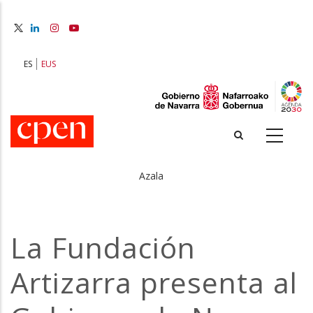
Skip
to
main
content
ES
EUS
Azala
Breadcrumb
La Fundación
Artizarra presenta al