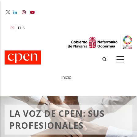
Pasar
al
contenido
principal
ES
EUS
Inicio
Sobrescribir
enlaces
de
LA VOZ DE CPEN: SUS
ayuda
PROFESIONALES
a